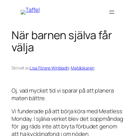
Hoppa
till
innehåll
När barnen själva får
välja
Skrivet av
Lisa Förare Winbladh
i
Matälskaren
Oj, vad mycket tid vi sparar på att planera
maten bättre.
Vi funderade på att börja köra med Meatless
Monday. I själva verket blev det soppmåndag
för jag räds inte att bryta förbudet genom
att ha kycklingfond i om nöden