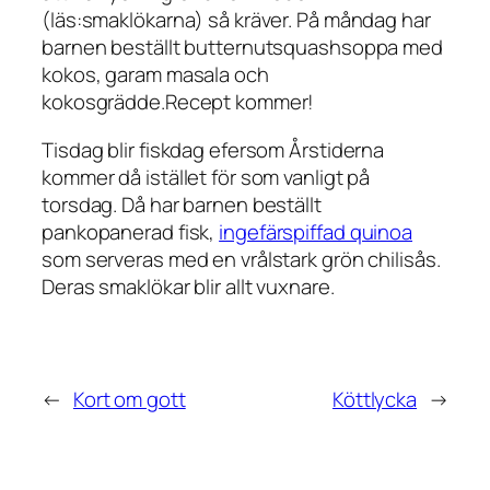
(läs:smaklökarna) så kräver. På måndag har
barnen beställt butternutsquashsoppa med
kokos, garam masala och
kokosgrädde.Recept kommer!
Tisdag blir fiskdag efersom Årstiderna
kommer då istället för som vanligt på
torsdag. Då har barnen beställt
pankopanerad fisk,
ingefärspiffad quinoa
som serveras med en vrålstark grön chilisås.
Deras smaklökar blir allt vuxnare.
←
Kort om gott
Köttlycka
→