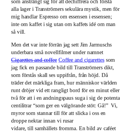
som ansträngt sig för att dechiffrera och förstå
alla lager i Tranströmers sekulära mystik, men för
mig handlar Espresso om essensen i essensen;
inte om kaffet i sig utan om kaffets idé om man
så vill.
Men det var inte förrän jag sett Jim Jarmuschs
underbara små novellfilmer under namnet
Cigarettes and coffee
Coffee and cigarettes
som
jag fick en passande bild till Tranströmers dikt,
som förstås skall ses uppifrån, från höjd. Då
träder det märkliga fram, hur människor världen
runt dröjer vid ett rangligt bord för en minut eller
två för att i en andningspaus suga i sig de potenta
centilitrar “som ger en välgörande stöt: Gå!” Vi,
myror som stannar till för att slicka i oss en
droppe nektar innan vi rusar
vidare, till samhällets fromma. En bild av caféet