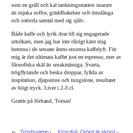
som en gräll och kal tankningsstation snarare
än mjuka soffor, gräddbakelser och timslånga
och ostörda samtal med sig själv.
Både kaffe och lyrik drar till sig engagerade
uttolkare, men jag har inte riktigt känt mig
hemma i de senaste årens enorma kaffelyft. För
mig är det ultimata kaffet just en espresso, mer av
filosofiska skäl än smakmässiga. Svarta,
trögflytande och beska droppar, fyllda av
inspiration, djupsinne och tungsinne, resultatet
av högt tryck. Livet i 2-3 cl.
Grattis på förhand, Tomas!
←
Tröstsvamp i
Klorofyll: Grönt är skönt –