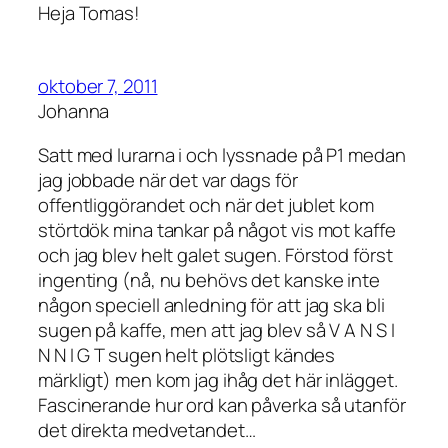
Heja Tomas!
oktober 7, 2011
Johanna
Satt med lurarna i och lyssnade på P1 medan
jag jobbade när det var dags för
offentliggörandet och när det jublet kom
störtdök mina tankar på något vis mot kaffe
och jag blev helt galet sugen. Förstod först
ingenting (nå, nu behövs det kanske inte
någon speciell anledning för att jag ska bli
sugen på kaffe, men att jag blev så V A N S I
N N I G T sugen helt plötsligt kändes
märkligt) men kom jag ihåg det här inlägget.
Fascinerande hur ord kan påverka så utanför
det direkta medvetandet…