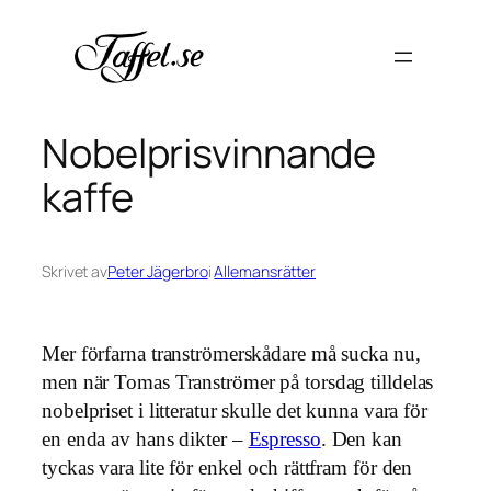
Hoppa
till
innehåll
Nobelprisvinnande
kaffe
Skrivet av
Peter Jägerbro
i
Allemansrätter
Mer förfarna tranströmerskådare må sucka nu,
men när Tomas Tranströmer på torsdag tilldelas
nobelpriset i litteratur skulle det kunna vara för
en enda av hans dikter –
Espresso
. Den kan
tyckas vara lite för enkel och rättfram för den