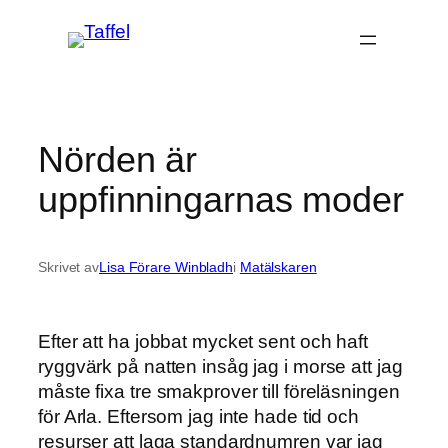
Hoppa
till
innehåll
Nörden är
uppfinningarnas moder
Skrivet av
Lisa Förare Winbladh
i
Matälskaren
Efter att ha jobbat mycket sent och haft
ryggvärk på natten insåg jag i morse att jag
måste fixa tre smakprover till föreläsningen
för Arla. Eftersom jag inte hade tid och
resurser att laga standardnumren var jag