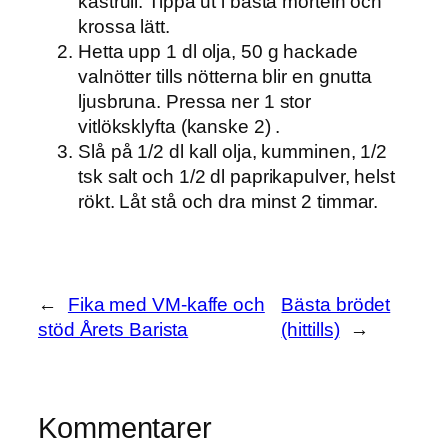
kastrull. Tippa ut i bästa morteln och
krossa lätt.
Hetta upp 1 dl olja, 50 g hackade
valnötter tills nötterna blir en gnutta
ljusbruna. Pressa ner 1 stor
vitlöksklyfta (kanske 2) .
Slå på 1/2 dl kall olja, kumminen, 1/2
tsk salt och 1/2 dl paprikapulver, helst
rökt. Låt stå och dra minst 2 timmar.
←
Fika med VM-kaffe och
Bästa brödet
stöd Årets Barista
(hittills)
→
Kommentarer