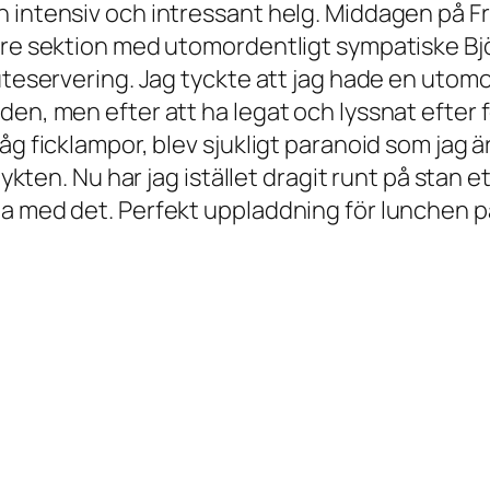
n intensiv och intressant helg. Middagen på
ängre sektion med utomordentligt sympatiske 
uteservering. Jag tyckte att jag hade en utom
en, men efter att ha legat och lyssnat efter f
åg ficklampor, blev sjukligt paranoid som jag ä
lykten. Nu har jag istället dragit runt på stan e
a med det. Perfekt uppladdning för lunchen på