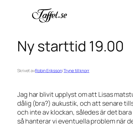
Hoppa
till
innehåll
Ny starttid 19.00
Skrivet av
Robin Eriksson
i
Tryne till knorr
Jag har blivit upplyst om att Lisas ma
dålig (bra?) aukustik, och att senare till
och inte av klockan, således är det bara
så hanterar vi eventuella problem när d