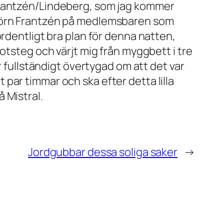
 Frantzén/Lindeberg, som jag kommer
Björn Frantzén på medlemsbaren som
ordentligt bra plan för denna natten,
otsteg och värjt mig från myggbett i tre
r fullständigt övertygad om att det var
tt par timmar och ska efter detta lilla
 Mistral.
Jordgubbar dessa soliga saker
→