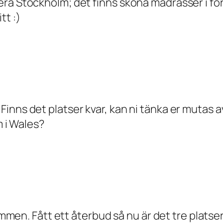
era Stockholm; det finns sköna madrasser i f
tt :)
inns det platser kvar, kan ni tänka er mutas a
m i Wales?
kommen. Fått ett återbud så nu är det tre platser