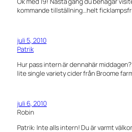
Ok med 19! Nästa gång du behagar visit
kommande tillställning…helt ficklampsfri
juli 5, 2010
Patrik
Hur pass intern är dennahär middagen? F
lite single variety cider från Broome far
juli 6, 2010
Robin
Patrik: Inte alls intern! Du är varmt väl