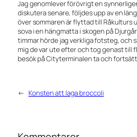
Jag genomlever förövrigt en synnerlige
diskutera senare, följdes upp av en l
över sommaren är flyttad till Råkulturs 
sova i en hängmatta i skogen på Djurgård
timmar hörde jag verkliga fotsteg, och s
mig de var ute efter och tog genast till f
besök på Cityterminalen ta och fortsätt
←
Konsten att laga broccoli
Kommentarer