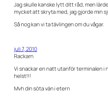
Jag skulle kanske lytt ditt råd, men lärd
mycket att skryta med, jag gjorde min s
Så nog kan vi ta tävlingen om du vågar.
juli 7, 2010
Rackarn
Vi snackar en natt utanför terminalen i
helst!!!
Mvh din söta vän i etern