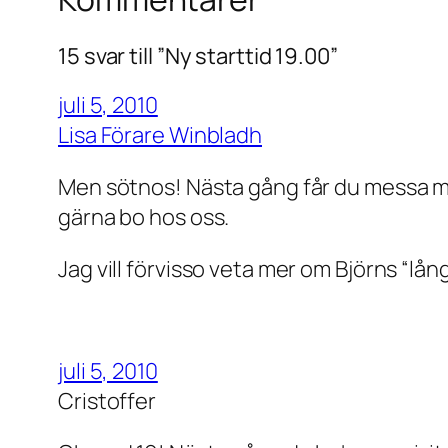
15 svar till ”Ny starttid 19.00”
juli 5, 2010
Lisa Förare Winbladh
Men sötnos! Nästa gång får du messa mig
gärna bo hos oss.
Jag vill förvisso veta mer om Björns “lån
juli 5, 2010
Cristoffer