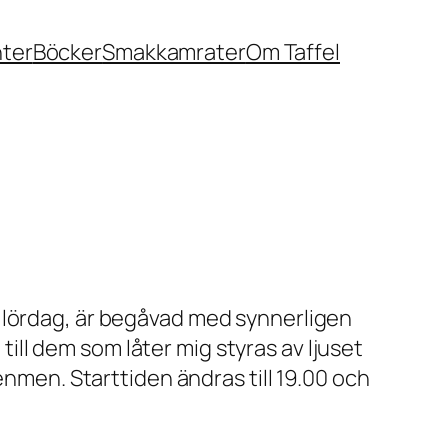
nter
Böcker
Smakkamrater
Om Taffel
 lördag, är begåvad med synnerligen
 till dem som låter mig styras av ljuset
enmen. Starttiden ändras till 19.00 och