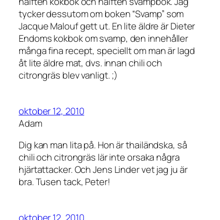
hälften kokbok och hälften svampbok. Jag
tycker dessutom om boken “Svamp” som
Jacque Malouf gett ut. En lite äldre är Dieter
Endoms kokbok om svamp, den innehåller
många fina recept, speciellt om man är lagd
åt lite äldre mat, dvs. innan chili och
citrongräs blev vanligt. ;)
oktober 12, 2010
Adam
Dig kan man lita på. Hon är thailändska, så
chili och citrongräs lär inte orsaka några
hjärtattacker. Och Jens Linder vet jag ju är
bra. Tusen tack, Peter!
oktober 12, 2010