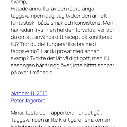
svamp)
Hittade ännu fler av den röd/oranga
taggsvampen idag. Jag tycker den är helt
fantastisk i både smak och konsistens. Men
har redan frys in en hel den förvällda. Var tror
du om att använda ditt recept på konfiterad
KJ? Tror du det fungerar lika bra med
taggsvamp? Har du provat med annan
svamp? Tyckte det lät väldigt gott, men KJ
sesongen här är nog över, inte hittat soppar
på över 1 månad nu…
oktober 11, 2010
Peter Jägerbro
Minai, testa och rapportera hur det går.
Taggsvampen är lite kraftigare i smaken än
karljohan och har inte den senares fina milda