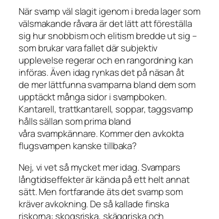
När svamp väl slagit igenom i breda lager som
välsmakande råvara är det lätt att föreställa
sig hur snobbism och elitism bredde ut sig –
som brukar vara fallet där subjektiv
upplevelse regerar och en rangordning kan
införas. Även idag rynkas det på näsan åt
de mer lättfunna svamparna bland dem som
upptäckt många sidor i svampboken.
Kantarell, trattkantarell, soppar, taggsvamp
hålls sällan som prima bland
våra svampkännare. Kommer den avkokta
flugsvampen kanske tillbaka?
Nej, vi vet så mycket mer idag. Svampars
långtidseffekter är kända på ett helt annat
sätt. Men fortfarande äts det svamp som
kräver avkokning. De så kallade finska
riskorna: skogsriska, skäggriska och