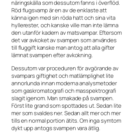
näringskälla som dessutom fanns i överflöd.
Röd flugsvamp är en av de enklaste att
känna igen med sin röda hatt och sina vita
hyllerester, och kanske ville man inte lämna
den utanför kadern av matsvampar. Eftersom
det var avkoket av svampen som användes
till fluggift kanske man antog att alla gifter
lämnat svampen efter avkokning.
Dessutom var proceduren för avgörande av
svampars giftighet och matlämplighet lite
annorlunda innan moderna analysmetoder
som gaskromatografi och masspektrografi
slagit igenom. Man smakade på svampen.
Först lite grand som spottades ut. Sedan lite
mer som svaldes ner. Sedan allt mer och mer
tills en normal portion ätits. Om inga symtom
dykt upp antogs svampen vara ätlig.