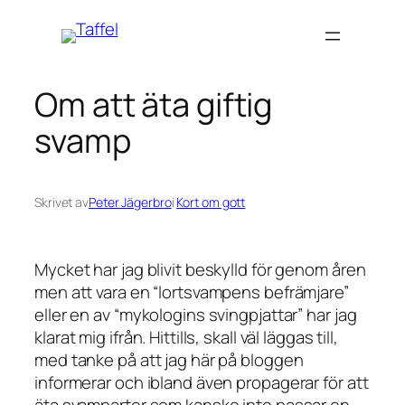
Hoppa
till
innehåll
Om att äta giftig
svamp
Skrivet av
Peter Jägerbro
i
Kort om gott
Mycket har jag blivit beskylld för genom åren
men att vara en “lortsvampens befrämjare”
eller en av “mykologins svingpjattar” har jag
klarat mig ifrån. Hittills, skall väl läggas till,
med tanke på att jag här på bloggen
informerar och ibland även propagerar för att
äta svamparter som kanske inte passar en