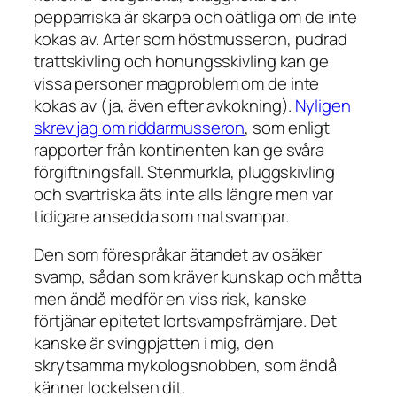
pepparriska är skarpa och oätliga om de inte
kokas av. Arter som höstmusseron, pudrad
trattskivling och honungsskivling kan ge
vissa personer magproblem om de inte
kokas av (ja, även efter avkokning).
Nyligen
skrev jag om riddarmusseron
, som enligt
rapporter från kontinenten kan ge svåra
förgiftningsfall. Stenmurkla, pluggskivling
och svartriska äts inte alls längre men var
tidigare ansedda som matsvampar.
Den som förespråkar ätandet av osäker
svamp, sådan som kräver kunskap och måtta
men ändå medför en viss risk, kanske
förtjänar epitetet lortsvampsfrämjare. Det
kanske är svingpjatten i mig, den
skrytsamma mykologsnobben, som ändå
känner lockelsen dit.