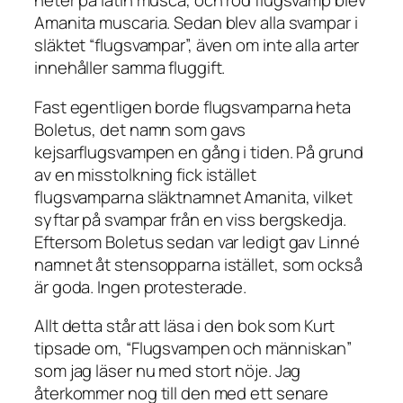
heter på latin musca, och röd flugsvamp blev
Amanita muscaria. Sedan blev alla svampar i
släktet “flugsvampar”, även om inte alla arter
innehåller samma fluggift.
Fast egentligen borde flugsvamparna heta
Boletus, det namn som gavs
kejsarflugsvampen en gång i tiden. På grund
av en misstolkning fick istället
flugsvamparna släktnamnet Amanita, vilket
syftar på svampar från en viss bergskedja.
Eftersom Boletus sedan var ledigt gav Linné
namnet åt stensopparna istället, som också
är goda. Ingen protesterade.
Allt detta står att läsa i den bok som Kurt
tipsade om, “Flugsvampen och människan”
som jag läser nu med stort nöje. Jag
återkommer nog till den med ett senare