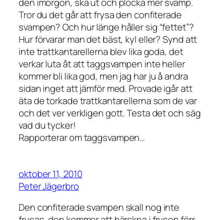
den imorgon, ska ut och plocka mer svamp.
Tror du det går att frysa den confiterade
svampen? Och hur länge håller sig “fettet”?
Hur förvarar man det bäst, kyl eller? Synd att
inte trattkantarellerna blev lika goda, det
verkar luta åt att taggsvampen inte heller
kommer bli lika god, men jag har ju å andra
sidan inget att jämför med. Provade igår att
äta de torkade trattkantarellerna som de var
och det ver verkligen gott. Testa det och säg
vad du tycker!
Rapporterar om taggsvampen…
oktober 11, 2010
Peter Jägerbro
Den confiterade svampen skall nog inte
frysas, den kommer att härskna i frysen förr