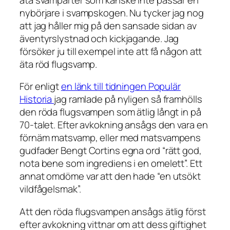
nybörjare i svampskogen. Nu tycker jag nog
att jag håller mig på den sansade sidan av
äventyrslystnad och kickjagande. Jag
försöker ju till exempel inte att få någon att
äta röd flugsvamp.
För enligt
en länk till tidningen Populär
Historia
jag ramlade på nyligen så framhölls
den röda flugsvampen som ätlig långt in på
70-talet. Efter avkokning ansågs den vara en
förnäm matsvamp, eller med matsvampens
gudfader Bengt Cortins egna ord “rätt god,
nota bene som ingrediens i en omelett”. Ett
annat omdöme var att den hade “en utsökt
vildfågelsmak”.
Att den röda flugsvampen ansågs ätlig först
efter avkokning vittnar om att dess giftighet