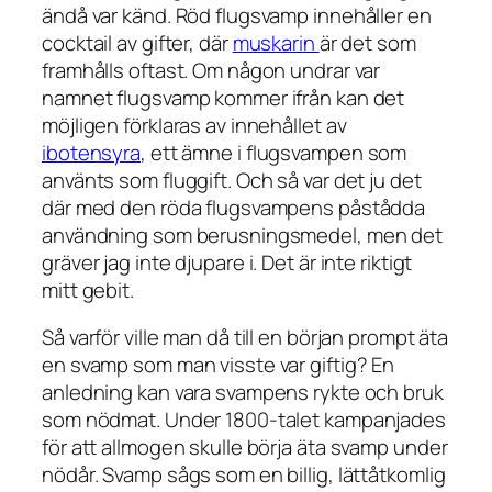
ändå var känd. Röd flugsvamp innehåller en
cocktail av gifter, där
muskarin
är det som
framhålls oftast. Om någon undrar var
namnet flugsvamp kommer ifrån kan det
möjligen förklaras av innehållet av
ibotensyra
, ett ämne i flugsvampen som
använts som fluggift. Och så var det ju det
där med den röda flugsvampens påstådda
användning som berusningsmedel, men det
gräver jag inte djupare i. Det är inte riktigt
mitt gebit.
Så varför ville man då till en början prompt äta
en svamp som man visste var giftig? En
anledning kan vara svampens rykte och bruk
som nödmat. Under 1800-talet kampanjades
för att allmogen skulle börja äta svamp under
nödår. Svamp sågs som en billig, lättåtkomlig