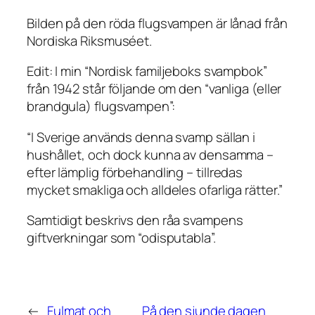
Bilden på den röda flugsvampen är lånad från
Nordiska Riksmuséet.
Edit: I min “Nordisk familjeboks svampbok”
från 1942 står följande om den “vanliga (eller
brandgula) flugsvampen”:
“I Sverige används denna svamp sällan i
hushållet, och dock kunna av densamma –
efter lämplig förbehandling
– tillredas
mycket smakliga och alldeles ofarliga rätter.”
Samtidigt beskrivs den råa svampens
giftverkningar som “odisputabla”.
←
Fulmat och
På den sjunde dagen