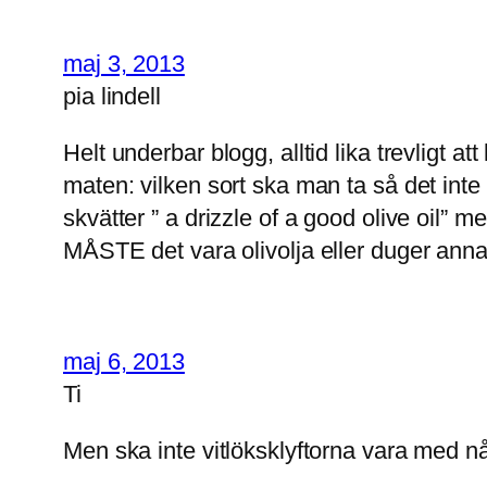
maj 3, 2013
pia lindell
Helt underbar blogg, alltid lika trevligt 
maten: vilken sort ska man ta så det int
skvätter ” a drizzle of a good olive oil” 
MÅSTE det vara olivolja eller duger ann
maj 6, 2013
Ti
Men ska inte vitlöksklyftorna vara med n