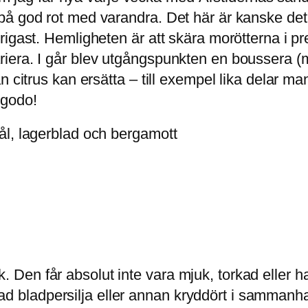
å god rot med varandra. Det här är kanske det f
igast. Hemligheten är att skära morötterna i pre
iera. I går blev utgångspunkten en boussera (
 citrus kan ersätta – till exempel lika delar ma
l godo!
ål, lagerblad och bergamott
lök. Den får absolut inte vara mjuk, torkad eller h
imlad bladpersilja eller annan kryddört i sammanh