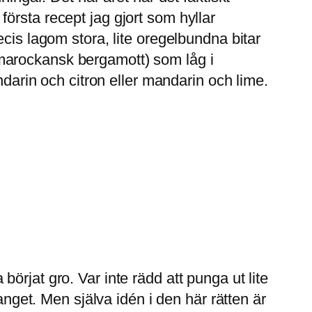
örsta recept jag gjort som hyllar
cis lagom stora, lite oregelbundna bitar
marockansk bergamott) som låg i
ndarin och citron eller mandarin och lime.
a börjat gro. Var inte rädd att punga ut lite
anget. Men själva idén i den här rätten är