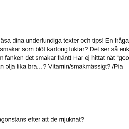
att läsa dina underfundiga texter och tips! En frå
e smakar som blöt kartong luktar? Det ser så en
men fanken det smakar fränt! Har ej hittat nåt “g
an olja lika bra…? Vitamin/smakmässigt? /Pia
ågonstans efter att de mjuknat?