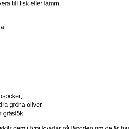
era till fisk eller lamm.
ja
dosocker,
dra gröna oliver
er gräslök
skär dem i fyra kvartar på längden om de är ba