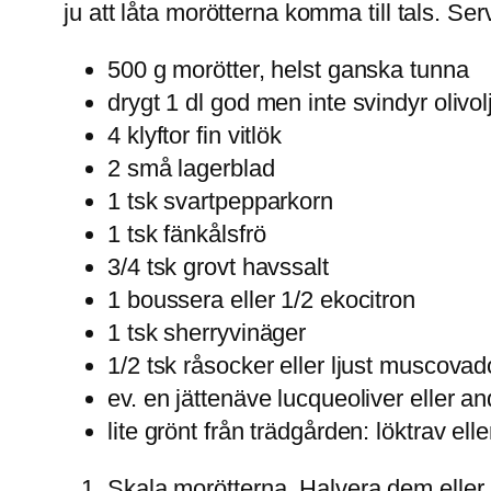
ju att låta morötterna komma till tals. Serv
500 g morötter, helst ganska tunna
drygt 1 dl god men inte svindyr olivol
4 klyftor fin vitlök
2 små lagerblad
1 tsk svartpepparkorn
1 tsk fänkålsfrö
3/4 tsk grovt havssalt
1 boussera eller 1/2 ekocitron
1 tsk sherryvinäger
1/2 tsk råsocker eller ljust muscova
ev. en jättenäve lucqueoliver eller an
lite grönt från trädgården: löktrav ell
Skala morötterna. Halvera dem eller 