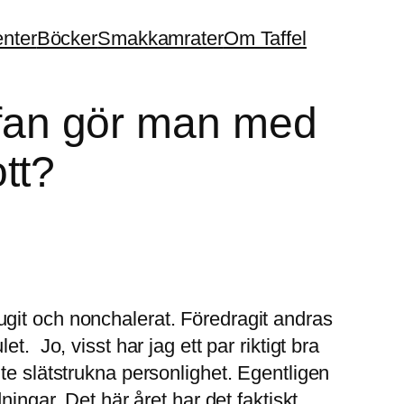
enter
Böcker
Smakkamrater
Om Taffel
Vafan gör man med
tt?
ljugit och nonchalerat. Föredragit andras
. Jo, visst har jag ett par riktigt bra
te slätstrukna personlighet. Egentligen
ingar. Det här året har det faktiskt