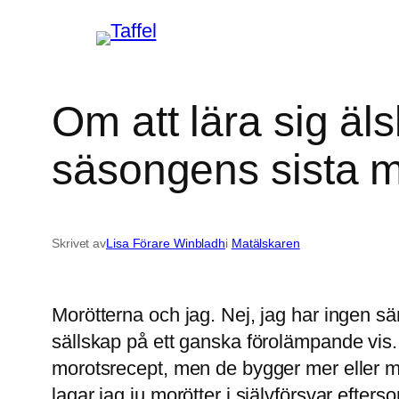
Hoppa
till
innehåll
Om att lära sig äl
säsongens sista 
Skrivet av
Lisa Förare Winbladh
i
Matälskaren
Morötterna och jag. Nej, jag har ingen särs
sällskap på ett ganska förolämpande vis. M
morotsrecept, men de bygger mer eller min
lagar jag ju morötter i självförsvar efter