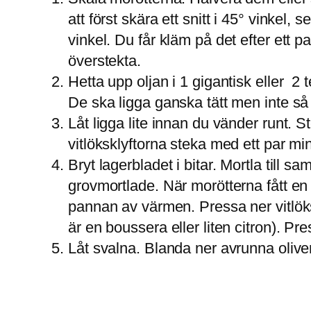
att först skära ett snitt i 45° vinkel,
vinkel. Du får kläm på det efter ett par
överstekta.
Hetta upp oljan i 1 gigantisk eller 2
De ska ligga ganska tätt men inte så tä
Låt ligga lite innan du vänder runt. 
vitlöksklyftorna steka med ett par mi
Bryt lagerbladet i bitar. Mortla till
grovmortlade. När morötterna fått en
pannan av värmen. Pressa ner vitlöks
är en boussera eller liten citron). P
Låt svalna. Blanda ner avrunna olive