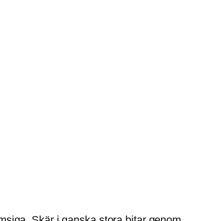
msiga. Skär i ganska stora bitar genom