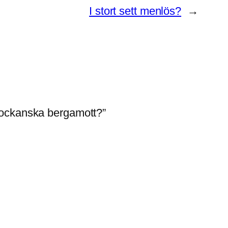
I stort sett menlös?
→
arockanska bergamott?”