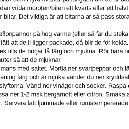
 sedan vrida moroten/biten ett kvarts eller ett hal
 bitar. Det viktiga är att bitarna är så pass stora
 teflonpannor på hög värme (eller så får du stek
tt att de li ligger packade, då blir de för kokta.
Stek tills de börjar få färg och mjukna. Rör bara
nuter så att de mjuknar.
 sammans med saltet. Mortla ner svartpeppar och f
 aning färg och är mjuka vänder du ner kryddsal
lyftorna. Vänd ner vinäger och socker. Raspa öv
ressa ner 1-2 msk bergamott eller citron. Smaka a
r. Servera lätt ljummade eller rumstempererade.