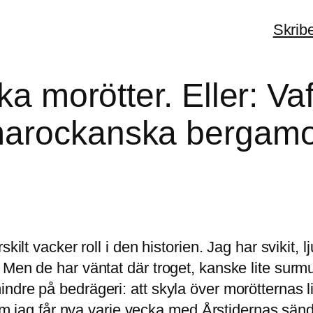
Skrib
ska morötter. Eller: 
marockanska bergamo
kilt vacker roll i den historien. Jag har svikit, 
en de har väntat där troget, kanske lite surmulet
dre på bedrägeri: att skyla över morötternas li
som jag får nya varje vecka med Årstidernas sändn