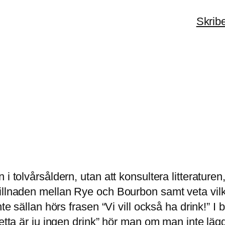
Skrib
 i tolvårsåldern, utan att konsultera litteratur
killnaden mellan Rye och Bourbon samt veta vil
nte sällan hörs frasen “Vi vill också ha drink!” 
Detta är ju ingen drink” hör man om man inte läg