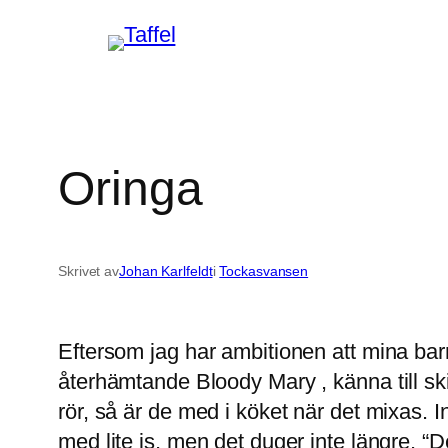
Hoppa
till
innehåll
Oringa
Skrivet av
Johan Karlfeldt
i
Tockasvansen
Eftersom jag har ambitionen att mina barn
återhämtande Bloody Mary , känna till s
rör, så är de med i köket när det mixas. I
med lite is, men det duger inte längre. “