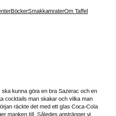
enter
Böcker
Smakkamrater
Om Taffel
en, ska kunna göra en bra Sazerac och en
ka cocktails man skakar och vilka man
I början räckte det med ett glas Coca-Cola
ger manken till. Således anstränger vi