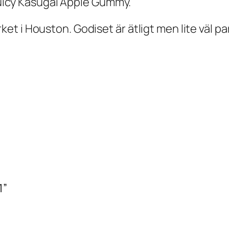
 juicy Kasugai Apple Gummy.
t i Houston. Godiset är ätligt men lite väl pa
1”