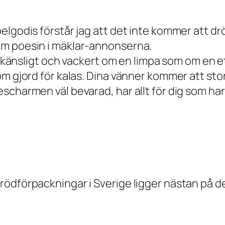
elgodis förstår jag att det inte kommer att dr
om poesin i mäklar-annonserna.
ka känsligt och vackert om en limpa som om en 
om gjord för kalas. Dina vänner kommer att st
charmen väl bevarad, har allt för dig som har 
ödförpackningar i Sverige ligger nästan på de