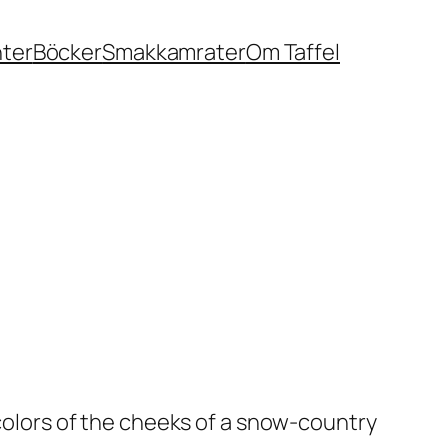
nter
Böcker
Smakkamrater
Om Taffel
 colors of the cheeks of a snow-country