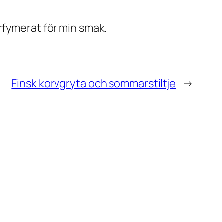
rfymerat för min smak.
Finsk korvgryta och sommarstiltje
→