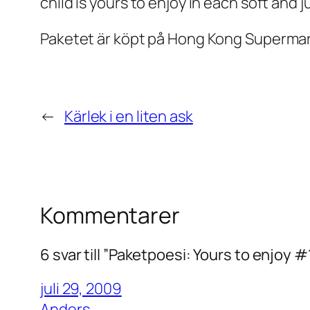
child is yours to enjoy in each soft and
Paketet är köpt på Hong Kong Supermarke
←
Kärlek i en liten ask
Kommentarer
6 svar till ”Paketpoesi: Yours to enjoy #
juli 29, 2009
Anders