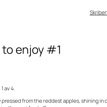
Skribe
 to enjoy #1
1 av 4.
ly pressed from the reddest apples, shining in