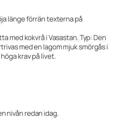
öja länge förrän texterna på
etta med kokvrå i Vasastan. Typ: Den
ortrivas med en lagom mjuk smörgås i
höga krav på livet.
n nivån redan idag.