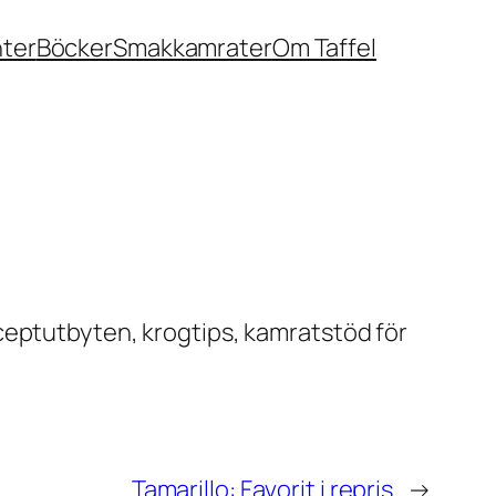
nter
Böcker
Smakkamrater
Om Taffel
ceptutbyten, krogtips, kamratstöd för
Tamarillo: Favorit i repris
→