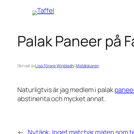
Hoppa
till
innehåll
Palak Paneer på 
Skrivet av
Lisa Förare Winbladh
i
Matälskaren
Naturligtvis är jag medlem i palak
panee
abstinenta och mycket annat.
←
Nytänk: Inget matchar maten som t