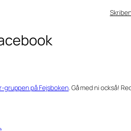
Skribe
Facebook
r-gruppen på Fejsboken
. Gå med ni också! Re
e