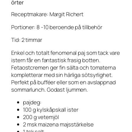
örter
Receptmakare: Margit Richert
Portioner: 8 -10 beroende på tillbehör
Tid: 2 timmar
Enkel och totalt fenomenal paj som tack vare
istern får en fantastisk frasig botten.
Fetaostcremen ger fin sälta och tomaterna
kompletterar med sin härliga sötsyrlighet.
Perfekt på bufféer eller som en avslappnad
sommarlunch. Godast ljummen.
pajdeg:
100 g kylskåpskall ister
200 g vetemjöl
2 msk maizena majsstärkelse
1 tsk salt