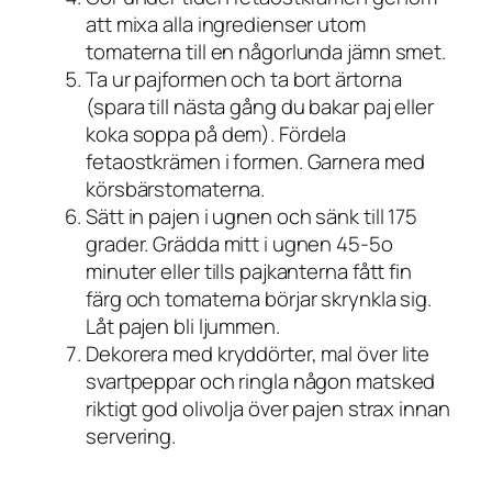
att mixa alla ingredienser utom
tomaterna till en någorlunda jämn smet.
Ta ur pajformen och ta bort ärtorna
(spara till nästa gång du bakar paj eller
koka soppa på dem). Fördela
fetaostkrämen i formen. Garnera med
körsbärstomaterna.
Sätt in pajen i ugnen och sänk till 175
grader. Grädda mitt i ugnen 45-5o
minuter eller tills pajkanterna fått fin
färg och tomaterna börjar skrynkla sig.
Låt pajen bli ljummen.
Dekorera med kryddörter, mal över lite
svartpeppar och ringla någon matsked
riktigt god olivolja över pajen strax innan
servering.