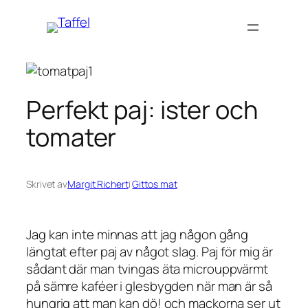
Hoppa
till
innehåll
Perfekt paj: ister och
tomater
Skrivet av
Margit Richert
i
Gittos mat
Jag kan inte minnas att jag någon gång
längtat efter paj av något slag. Paj för mig är
sådant där man tvingas äta microuppvärmt
på sämre kaféer i glesbygden när man är så
hungrig att man kan dö! och mackorna ser ut