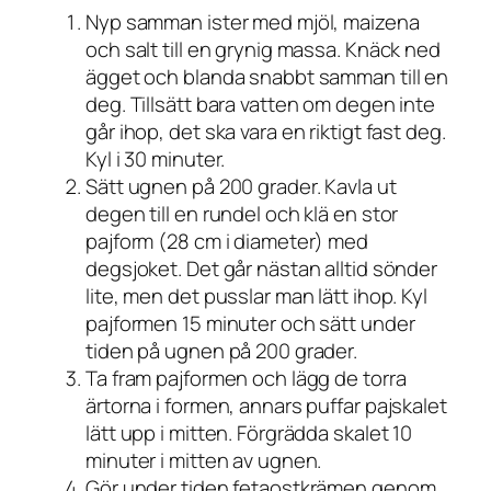
Nyp samman ister med mjöl, maizena
och salt till en grynig massa. Knäck ned
ägget och blanda snabbt samman till en
deg. Tillsätt bara vatten om degen inte
går ihop, det ska vara en riktigt fast deg.
Kyl i 30 minuter.
Sätt ugnen på 200 grader. Kavla ut
degen till en rundel och klä en stor
pajform (28 cm i diameter) med
degsjoket. Det går nästan alltid sönder
lite, men det pusslar man lätt ihop. Kyl
pajformen 15 minuter och sätt under
tiden på ugnen på 200 grader.
Ta fram pajformen och lägg de torra
ärtorna i formen, annars puffar pajskalet
lätt upp i mitten. Förgrädda skalet 10
minuter i mitten av ugnen.
Gör under tiden fetaostkrämen genom