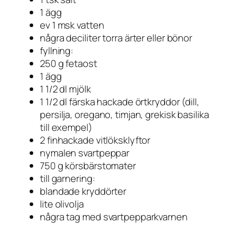
1 ägg
ev 1 msk vatten
några deciliter torra ärter eller bönor
fyllning:
250 g fetaost
1 ägg
1 1/2 dl mjölk
1 1/2 dl färska hackade örtkryddor (dill,
persilja, oregano, timjan, grekisk basilika
till exempel)
2 finhackade vitlöksklyftor
nymalen svartpeppar
750 g körsbärstomater
till garnering:
blandade kryddörter
lite olivolja
några tag med svartpepparkvarnen