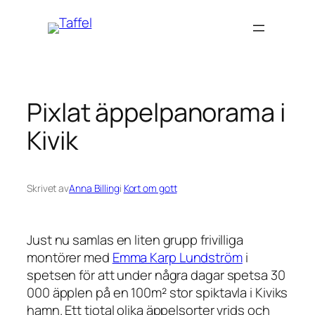
Hoppa
till
innehåll
Pixlat äppelpanorama i
Kivik
Skrivet av
Anna Billing
i
Kort om gott
Just nu samlas en liten grupp frivilliga
montörer med
Emma Karp Lundström
i
spetsen för att under några dagar spetsa 30
000 äpplen på en 100m² stor spiktavla i Kiviks
hamn. Ett tiotal olika äppelsorter vrids och