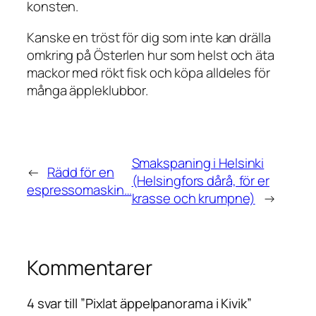
konsten.
Kanske en tröst för dig som inte kan drälla
omkring på Österlen hur som helst och äta
mackor med rökt fisk och köpa alldeles för
många äppleklubbor.
Smakspaning i Helsinki
←
Rädd för en
(Helsingfors dårå, för er
espressomaskin…
krasse och krumpne)
→
Kommentarer
4 svar till ”Pixlat äppelpanorama i Kivik”