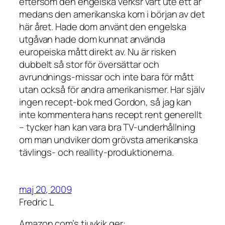
eftersom den engelska verksr vart ute ett år
medans den amerikanska kom i början av det
här året. Hade dom använt den engelska
utgåvan hade dom kunnat använda
europeiska mått direkt av. Nu är risken
dubbelt så stor för översättar och
avrundnings-missar och inte bara för mått
utan också för andra amerikanismer. Har själv
ingen recept-bok med Gordon, så jag kan
inte kommentera hans recept rent generellt
– tycker han kan vara bra TV-underhållning
om man undviker dom grövsta amerikanska
tävlings- och reallity-produktionerna.
maj 20, 2009
Fredric L
Amazon.com’s tjuvkik ger: