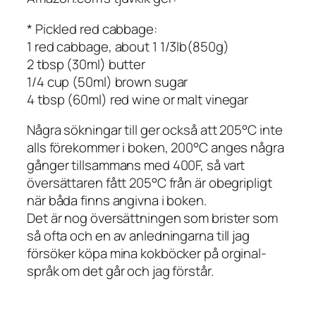
* Pickled red cabbage:
1 red cabbage, about 1 1/3lb(850g)
2 tbsp (30ml) butter
1/4 cup (50ml) brown sugar
4 tbsp (60ml) red wine or malt vinegar
Några sökningar till ger också att 205°C inte
alls förekommer i boken, 200°C anges några
gånger tillsammans med 400F, så vart
översättaren fått 205°C från är obegripligt
när båda finns angivna i boken.
Det är nog översättningen som brister som
så ofta och en av anledningarna till jag
försöker köpa mina kokböcker på orginal-
språk om det går och jag förstår.