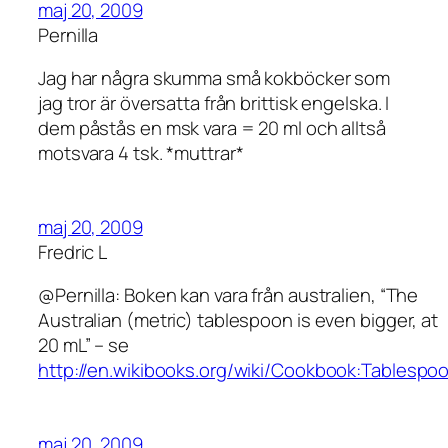
maj 20, 2009
Pernilla
Jag har några skumma små kokböcker som
jag tror är översatta från brittisk engelska. I
dem påstås en msk vara = 20 ml och alltså
motsvara 4 tsk. *muttrar*
maj 20, 2009
Fredric L
@Pernilla: Boken kan vara från australien, “The
Australian (metric) tablespoon is even bigger, at
20 mL” – se
http://en.wikibooks.org/wiki/Cookbook:Tablespo
maj 20, 2009