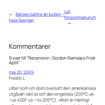
Lat
←
Bärsen bättre än bollen –
försommarlunch
heja Sverige!
→
Kommentarer
9 svar till ”Recension: Gordon Ramsays Frisk
Aptit”
maj 20, 2009
Fredric L
Låter som om dom översatt den amerikanska
utgåvan rakt av istf den engelska (200°C uk-
>us 400F us->sv 205°C), vilket är märkligt