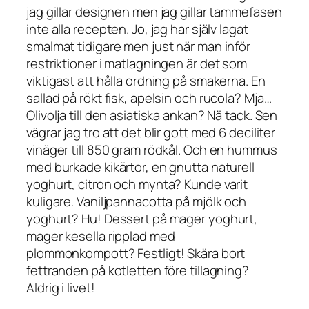
jag gillar designen men jag gillar tammefasen
inte alla recepten. Jo, jag har själv lagat
smalmat tidigare men just när man inför
restriktioner i matlagningen är det som
viktigast att hålla ordning på smakerna. En
sallad på rökt fisk, apelsin och rucola? Mja…
Olivolja till den asiatiska ankan? Nä tack. Sen
vägrar jag tro att det blir gott med 6 deciliter
vinäger till 850 gram rödkål. Och en hummus
med burkade kikärtor, en gnutta naturell
yoghurt, citron och mynta? Kunde varit
kuligare. Vaniljpannacotta på mjölk och
yoghurt? Hu! Dessert på mager yoghurt,
mager kesella ripplad med
plommonkompott? Festligt! Skära bort
fettranden på kotletten före tillagning?
Aldrig i livet!