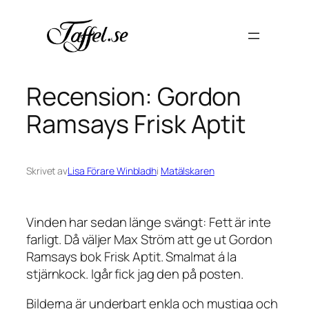
Hoppa
till
innehåll
Recension: Gordon
Ramsays Frisk Aptit
Skrivet av
Lisa Förare Winbladh
i
Matälskaren
Vinden har sedan länge svängt: Fett är inte
farligt. Då väljer Max Ström att ge ut Gordon
Ramsays bok Frisk Aptit. Smalmat á la
stjärnkock. Igår fick jag den på posten.
Bilderna är underbart enkla och mustiga och