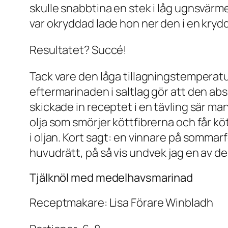
skulle snabbtina en stek i låg ugnsvä
var okryddad lade hon ner den i en krydd
Resultatet? Succé!
Tack vare den låga tillagningstemperat
eftermarinaden i saltlag gör att den a
skickade in receptet i en tävling sär man
olja som smörjer köttfibrerna och får 
i oljan. Kort sagt: en vinnare på sommar
huvudrätt, på så vis undvek jag en av d
Tjälknöl med medelhavsmarinad
Receptmakare: Lisa Förare Winbladh