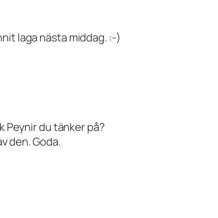
it laga nästa middag. :-)
sk Peynir du tänker på?
 av den. Goda.