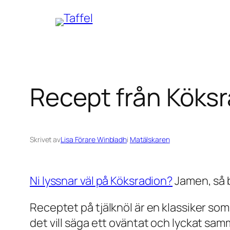
Hoppa
till
innehåll
Recept från Köks
Skrivet av
Lisa Förare Winbladh
i
Matälskaren
Ni lyssnar väl på Köksradion?
Jamen, så 
Receptet på tjälknöl är en klassiker so
det vill säga ett oväntat och lyckat sa