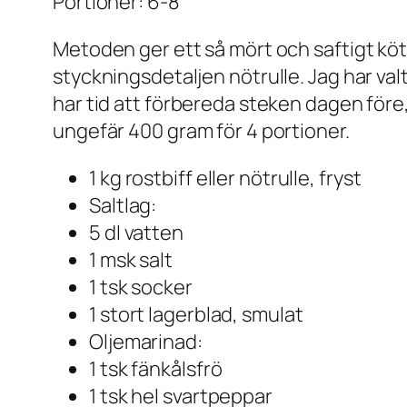
Portioner: 6-8
Metoden ger ett så mört och saftigt kö
styckningsdetaljen nötrulle. Jag har valt e
har tid att förbereda steken dagen före, 
ungefär 400 gram för 4 portioner.
1 kg rostbiff eller nötrulle, fryst
Saltlag:
5 dl vatten
1 msk salt
1 tsk socker
1 stort lagerblad, smulat
Oljemarinad:
1 tsk fänkålsfrö
1 tsk hel svartpeppar