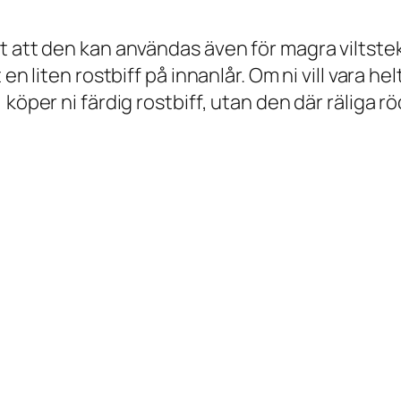
tt att den kan användas även för magra viltst
n liten rostbiff på innanlår. Om ni vill vara hel
köper ni färdig rostbiff, utan den där räliga rö