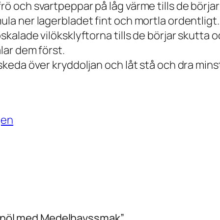
rö och svartpeppar på låg värme tills de börjar 
ula ner lagerbladet fint och mortla ordentligt
skalade vilöksklyftorna tills de börjar skutta 
lar dem först.
 skeda över kryddoljan och låt stå och dra mins
gen
jälknöl med Medelhavssmak”