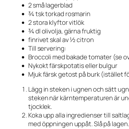
2 små lagerblad
¾ tsk torkad rosmarin
2 stora klyftor vitlök
¾ dl olivolja, gärna fruktig
finrivet skal av ½ citron
Till servering:
Broccoli med bakade tomater (se o
Nykokt färskpotatis eller bulgur
Mjuk färsk getost på burk (istället f
Lägg in steken i ugnen och sätt ugne
steken när kärntemperaturen är ung
tjocklek.
Koka upp alla ingredienser till saltla
med öppningen uppåt. Slå på lagen. P