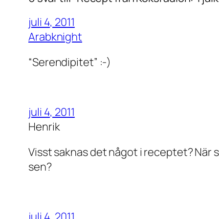
juli 4, 2011
Arabknight
“Serendipitet” :-)
juli 4, 2011
Henrik
Visst saknas det något i receptet? När 
sen?
juli 4, 2011