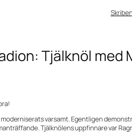
Skribe
radion: Tjälknöl me
bra!
m moderniserats varsamt. Egentligen demonstre
mmanträffande. Tjälknölens uppfinnare var Rag