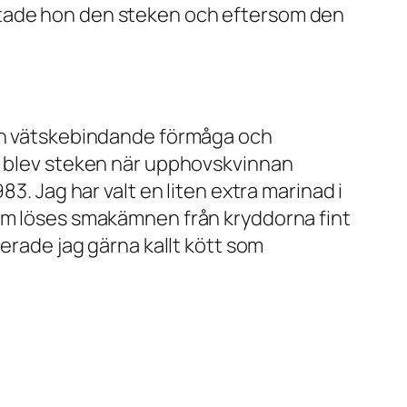
ttade hon den steken och eftersom den
sin vätskebindande förmåga och
är blev steken när upphovskvinnan
3. Jag har valt en liten extra marinad i
tom löses smakämnen från kryddorna fint
verade jag gärna kallt kött som