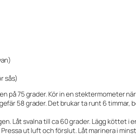
van)
ör sås)
n på 75 grader. Kör in en stektermometer när st
efär 58 grader. Det brukar ta runt 6 timmar,
gen. Låt svalna till ca 60 grader. Lägg köttet i
ressa ut luft och förslut. Låt marinera i minst