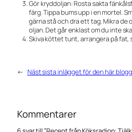
Gör kryddoljan: Rosta sakta fänkålsf
färg. Tippa bums upp i en mortel. Sm
gärna stå och dra ett tag. Mikra de o
oljan. Det går enklast om du inte ska
Skiva köttet tunt, arrangera på fat,
←
Näst sista inlägget för den här blog
Kommentarer
6 svar till ”Recept från Köksradion: T