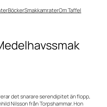
nter
Böcker
Smakkamrater
Om Taffel
d Medelhavssmak
rar det snarare serendipitet än flopp,
nhild Nilsson från Torpshammar. Hon