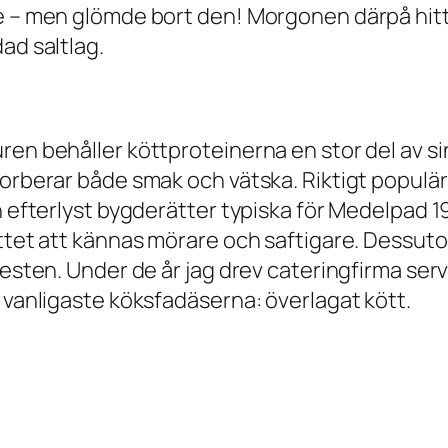
rme – men glömde bort den! Morgonen därpå hi
ad saltlag.
uren behåller köttproteinerna en stor del av 
bsorberar både smak och vätska. Riktigt popul
 efterlyst bygderätter typiska för Medelpad 198
köttet att kännas mörare och saftigare. Dessu
festen. Under de år jag drev cateringfirma ser
e vanligaste köksfadäserna: överlagat kött.