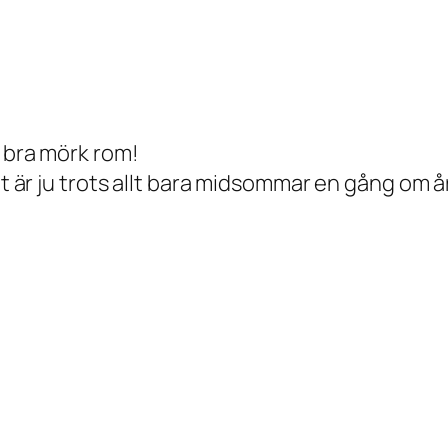
a bra mörk rom!
et är ju trots allt bara midsommar en gång om år