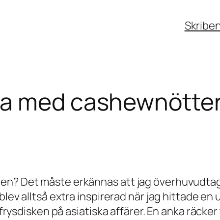
Skribe
ka med cashewnötter
den? Det måste erkännas att jag överhuvudta
 blev alltså extra inspirerad när jag hittade e
 frysdisken på asiatiska affärer. En anka räcker