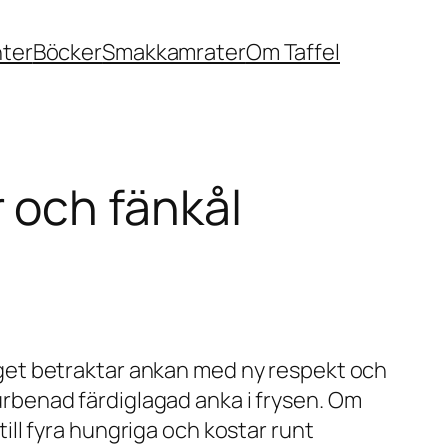
nter
Böcker
Smakkamrater
Om Taffel
 och fänkål
get betraktar ankan med ny respekt och
n urbenad färdiglagad anka i frysen. Om
 till fyra hungriga och kostar runt