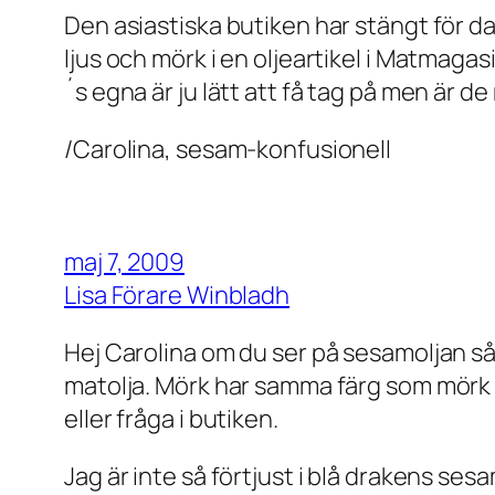
Den asiastiska butiken har stängt för da
ljus och mörk i en oljeartikel i Matmagas
´s egna är ju lätt att få tag på men är d
/Carolina, sesam-konfusionell
maj 7, 2009
Lisa Förare Winbladh
Hej Carolina om du ser på sesamoljan så
matolja. Mörk har samma färg som mörk s
eller fråga i butiken.
Jag är inte så förtjust i blå drakens ses