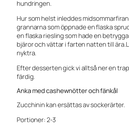
hundringen.
Hur som helst inleddes midsommarfirande
grannarna som öppnade en flaska sprudl
en flaska riesling som hade en betrygg
bjäror och vättar i farten natten till ära
nyktra.
Efter desserten gick vi alltså ner en t
färdig.
Anka med cashewnötter och fänkål
Zucchinin kan ersättas av sockerärter.
Portioner: 2-3