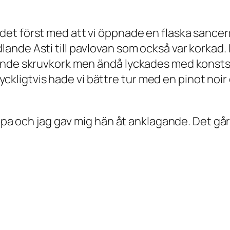
t först med att vi öppnade en flaska sancerre 
ande Asti till pavlovan som också var korkad.
ande skruvkork men ändå lyckades med konstst
.Lyckligtvis hade vi bättre tur med en pinot noir
rappa och jag gav mig hän åt anklagande. Det g