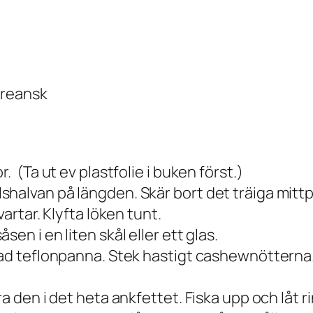
oreansk
. (Ta ut ev plastfolie i buken först.)
alvan på längden. Skär bort det träiga mittpar
vartar. Klyfta löken tunt.
en i en liten skål eller ett glas.
nad teflonpanna. Stek hastigt cashewnötterna. 
ra den i det heta ankfettet. Fiska upp och låt 