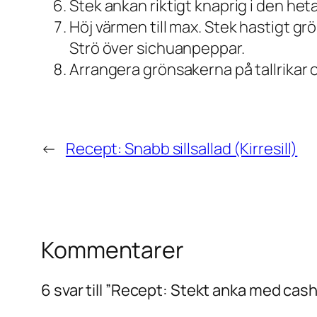
Stek ankan riktigt knaprig i den het
Höj värmen till max. Stek hastigt gr
Strö över sichuanpeppar.
Arrangera grönsakerna på tallrikar
←
Recept: Snabb sillsallad (Kirresill)
Kommentarer
6 svar till ”Recept: Stekt anka med cas