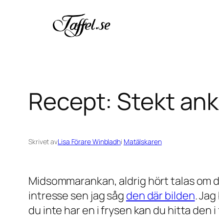
Hoppa
till
innehåll
Recept: Stekt an
Skrivet av
Lisa Förare Winbladh
i
Matälskaren
Midsommarankan, aldrig hört talas om 
intresse sen jag såg
den där bilden
. Jag
du inte har en i frysen kan du hitta den i