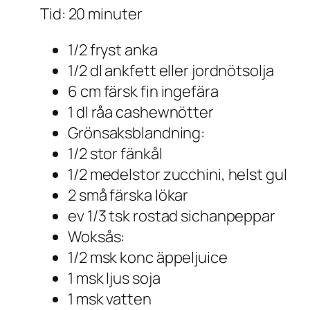
Tid: 20 minuter
1/2 fryst anka
1/2 dl ankfett eller jordnötsolja
6 cm färsk fin ingefära
1 dl råa cashewnötter
Grönsaksblandning:
1/2 stor fänkål
1/2 medelstor zucchini, helst gul
2 små färska lökar
ev 1/3 tsk rostad sichanpeppar
Woksås:
1/2 msk konc äppeljuice
1 msk ljus soja
1 msk vatten