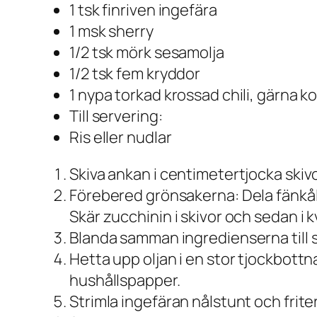
1 tsk finriven ingefära
1 msk sherry
1/2 tsk mörk sesamolja
1/2 tsk fem kryddor
1 nypa torkad krossad chili, gärna k
Till servering:
Ris eller nudlar
Skiva ankan i centimetertjocka skivor
Förebered grönsakerna: Dela fänkålsh
Skär zucchinin i skivor och sedan i k
Blanda samman ingredienserna till sås
Hetta upp oljan i en stor tjockbott
hushållspapper.
Strimla ingefäran nålstunt och frite