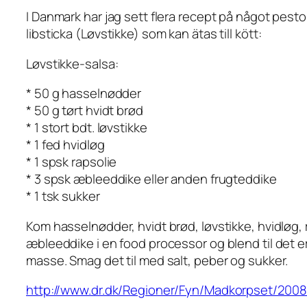
I Danmark har jag sett flera recept på något pes
libsticka (Løvstikke) som kan ätas till kött:
Løvstikke-salsa:
* 50 g hasselnødder
* 50 g tørt hvidt brød
* 1 stort bdt. løvstikke
* 1 fed hvidløg
* 1 spsk rapsolie
* 3 spsk æbleeddike eller anden frugteddike
* 1 tsk sukker
Kom hasselnødder, hvidt brød, løvstikke, hvidløg, 
æbleeddike i en food processor og blend til det e
masse. Smag det til med salt, peber og sukker.
http://www.dr.dk/Regioner/Fyn/Madkorpset/200