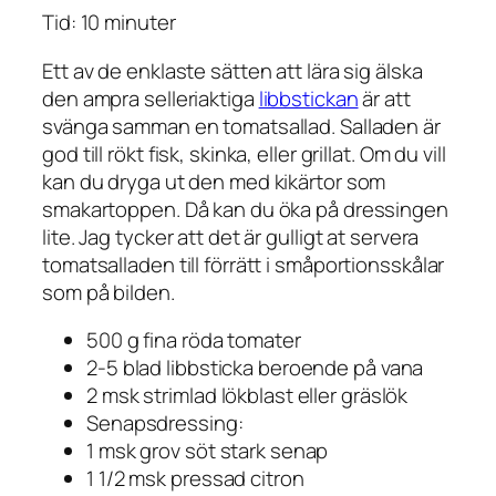
Tid: 10 minuter
Ett av de enklaste sätten att lära sig älska
den ampra selleriaktiga
libbstickan
är att
svänga samman en tomatsallad. Salladen är
god till rökt fisk, skinka, eller grillat. Om du vill
kan du dryga ut den med kikärtor som
smakartoppen. Då kan du öka på dressingen
lite. Jag tycker att det är gulligt at servera
tomatsalladen till förrätt i småportionsskålar
som på bilden.
500 g fina röda tomater
2-5 blad libbsticka beroende på vana
2 msk strimlad lökblast eller gräslök
Senapsdressing:
1 msk grov söt stark senap
1 1/2 msk pressad citron