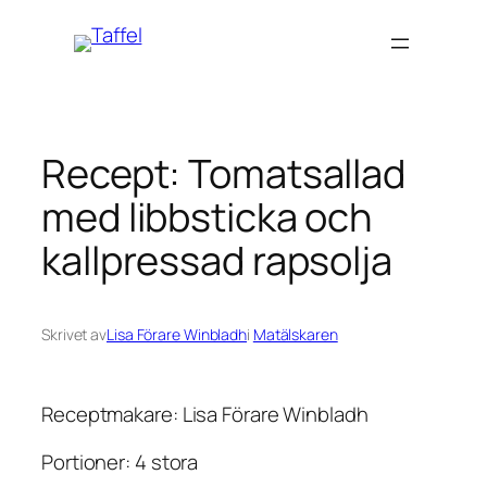
Hoppa
till
innehåll
Recept: Tomatsallad
med libbsticka och
kallpressad rapsolja
Skrivet av
Lisa Förare Winbladh
i
Matälskaren
Receptmakare: Lisa Förare Winbladh
Portioner: 4 stora