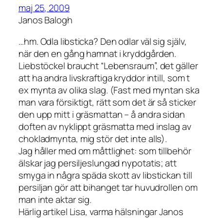
maj 25, 2009
Janos Balogh
…hm. Odla libsticka? Den odlar väl sig själv,
när den en gång hamnat i kryddgården.
Liebstöckel braucht “Lebensraum”, det gäller
att ha andra livskraftiga kryddor intill, som t
ex mynta av olika slag. (Fast med myntan ska
man vara försiktigt, rätt som det är så sticker
den upp mitt i gräsmattan – å andra sidan
doften av nyklippt gräsmatta med inslag av
chokladmynta, mig stör det inte alls).
Jag håller med om måttlighet: som tillbehör
älskar jag persiljeslungad nypotatis; att
smyga in några späda skott av libstickan till
persiljan gör att bihanget tar huvudrollen om
man inte aktar sig.
Härlig artikel Lisa, varma hälsningar Janos