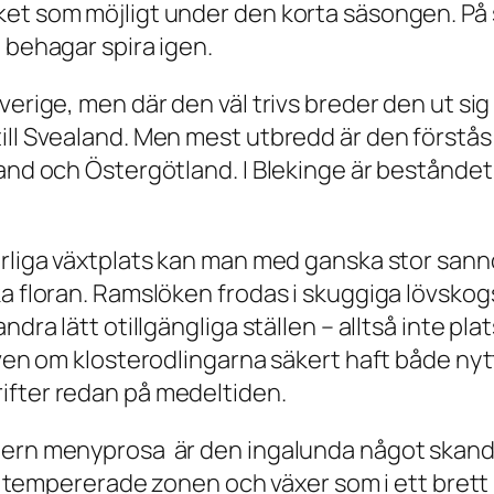
et som möjligt under den korta säsongen. På s
 behagar spira igen.
erige, men där den väl trivs breder den ut sig 
ill Svealand. Men mest utbredd är den förstås
and och Östergötland. I Blekinge är beståndet k
rliga växtplats kan man med ganska stor sannol
ka floran. Ramslöken frodas i skuggiga lövsko
ndra lätt otillgängliga ställen – alltså inte p
 även om klosterodlingarna säkert haft både ny
ifter redan på medeltiden.
odern menyprosa är den ingalunda något skand
en tempererade zonen och växer som i ett brett