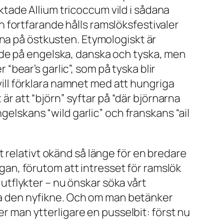
tade Allium tricoccum vild i sådana
 fortfarande hålls ramslöksfestivaler
rna på östkusten. Etymologiskt är
åde på engelska, danska och tyska, men
 “bear’s garlic”, som på tyska blir
 vill förklara namnet med att hungriga
 är att “björn” syftar på “där björnarna
gelskans “wild garlic” och franskans “ail
 relativt okänd så länge för en bredare
rågan, förutom att intresset för ramslök
 utflykter – nu önskar söka vårt
igga den nyfikne. Och om man betänker
er man ytterligare en pusselbit: först nu