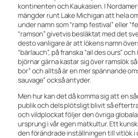
kontinenten och Kaukasien. I Nordameri
mängder runt Lake Michigan att hela om
under namn som “ramp festival” eller “f
“ramson” givetvis besläktat med det sv
desto vanligare är att lökens namn översat
“bärlauch”, på franska “ail des ours” och
björnar gärna kastar sig över ramslök så 
bor” och alltså är en mer spännande omskr
sauvage” också antyder.
Men hur kan det då komma sig att en såd
publik och dels plötsligt blivit så efter
och vildplockat följer den övriga globala
ursprung i vår egen matkultur. Ett kuns
den förändrade inställningen till vitlök 