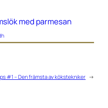
amslök med parmesan
dh
ltips #1 – Den främsta av kökstekniker
→