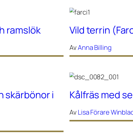
h ramslök
Vild terrin (Far
Av
Anna Billing
 skärbönor i
Kålfräs med se
Av
Lisa Förare Winbla