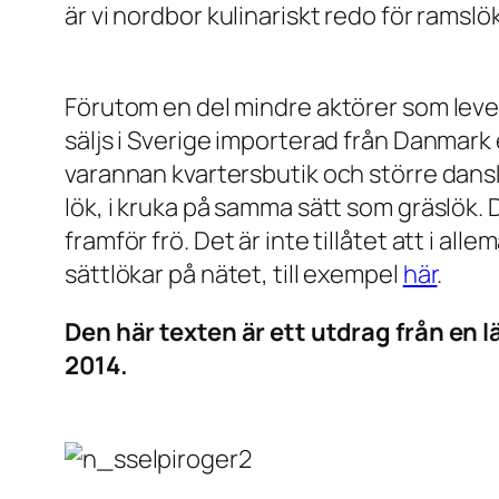
är vi nordbor kulinariskt redo för ramslö
Förutom en del mindre aktörer som lever
säljs i Sverige importerad från Danmark
varannan kvartersbutik och större dansk
lök, i kruka på samma sätt som gräslök. Då
framför frö. Det är inte tillåtet att i al
sättlökar på nätet, till exempel
här
.
Den här texten är ett utdrag från en l
2014.