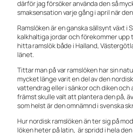
därför jag försöker använda den så myck
smaksensation varje gång i april när den
Ramslöken är en ganska sällsynt växt i Sv
kalkhaltiga jordar och förekommer upp t
hitta ramslök både i Halland, Västergötl
länet.
Tittar man på var ramslöken har sin natu
mycket länge varit en del av den nordis
vattendrag eller i sänkor och diken och a
främst skulle valt att plantera den på,
som helst är den omnämnd i svenska skr
Hur nordisk ramslöken än ter sig på m
löken heter på latin, är spridd i hela d