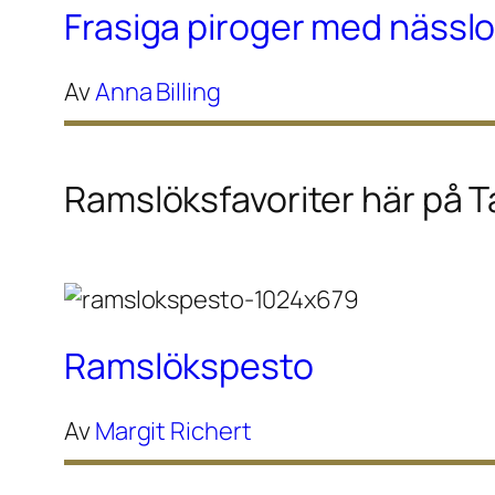
Frasiga piroger med nässlor
Av
Anna Billing
Ramslöksfavoriter här på T
Ramslökspesto
Av
Margit Richert