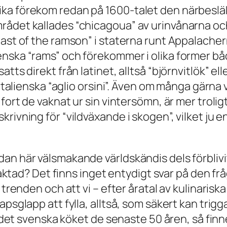
ka förekom redan på 1600-talet den närbesläk
rådet kallades “chicagoua” av urinvånarna och
east of the ramson” i staterna runt Appalache
enska “rams” och förekommer i olika former b
ts direkt från latinet, alltså “björnvitlök” eller
 italienska “aglio orsini”. Även om många gärna
fort de vaknat ur sin vintersömn, är mer troligt
ivning för “vildväxande i skogen”, vilket ju en
an här välsmakande världskändis dels förblivit
traktad? Det finns inget entydigt svar på den f
 trenden och att vi – efter åratal av kulinariska
kapsglapp att fylla, alltså, som säkert kan tr
i det svenska köket de senaste 50 åren, så finn