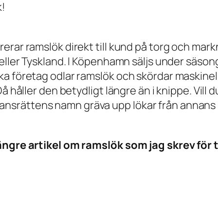
k!
erar ramslök direkt till kund på torg och mar
 eller Tyskland. I Köpenhamn säljs under säson
a företag odlar ramslök och skördar maskinellt
 håller den betydligt längre än i knippe. Vill du
lemansrättens namn gräva upp lökar från annans m
ängre artikel om ramslök som jag skrev för t