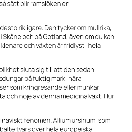
å sätt blir ramslöken en
desto rikligare. Den tycker om mullrika,
 i Skåne och på Gotland, även om du kan
lenare och växten är fridlyst i hela
ikhet sluta sig till att den sedan
gsdungar på fuktig mark, nära
latser som kringresande eller munkar
tta och nöje av denna medicinalväxt. Hur
inaviskt fenomen. Allium ursinum, som
 bälte tvärs över hela europeiska