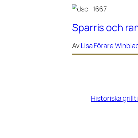
Sparris och r
Av
Lisa Förare Winbla
Historiska gril