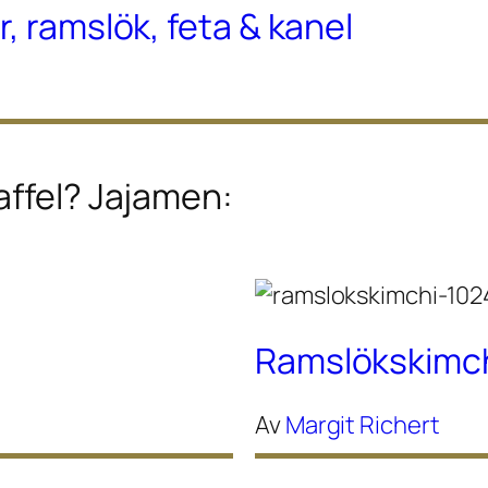
, ramslök, feta & kanel
affel? Jajamen:
Ramslökskimc
Av
Margit Richert