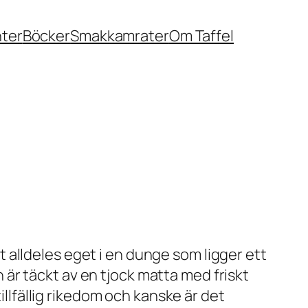
nter
Böcker
Smakkamrater
Om Taffel
ett alldeles eget i en dunge som ligger ett
en är täckt av en tjock matta med friskt
illfällig rikedom och kanske är det