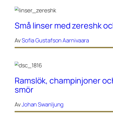
Små linser med zereshk oc
Av
Sofia Gustafson Aarnivaara
Ramslök, champinjoner och
smör
Av
Johan Swanljung