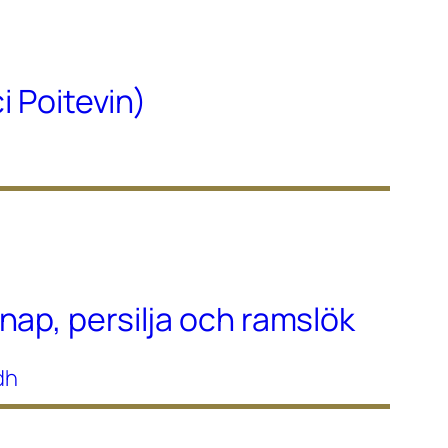
ci Poitevin)
nap, persilja och ramslök
dh