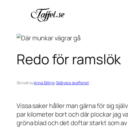
Hoppa
till
innehåll
Redo för ramslök
Skrivet av
Anna Billing
i
Skånska skafferiet
Vissa saker håller man gärna för sig själv
par kilometer bort och där plockar jag var
gröna blad och det doftar starkt som av v