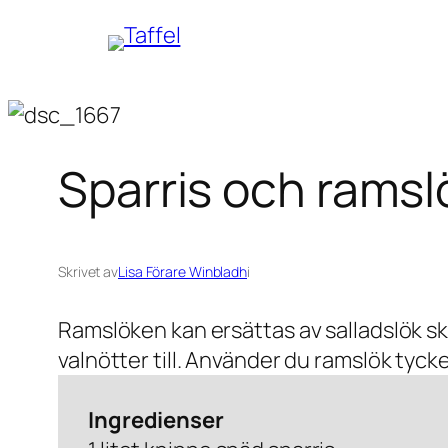
Hoppa
till
innehåll
Sparris och rams
Skrivet av
Lisa Förare Winbladh
i
Ramslöken kan ersättas av salladslök sk
valnötter till. Använder du ramslök tycke
Ingredienser