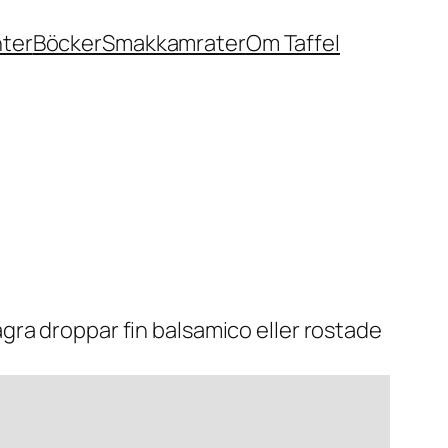
nter
Böcker
Smakkamrater
Om Taffel
gra droppar fin balsamico eller rostade