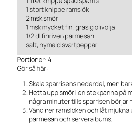
1 litet knippe späd sparris
1 stort knippe ramslök
2 msk smör
1 msk mycket fin, gräsig olivolja
1/2 dl finriven parmesan
salt, nymald svartpeppar
Portioner: 4
Gör så här:
Skala sparrisens nederdel, men bara
Hetta upp smör i en stekpanna på me
några minuter tills sparrisen börjar 
Vänd ner ramslöken och låt mjukna u
parmesan och servera bums.