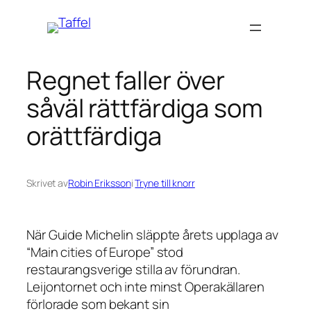
Hoppa
till
innehåll
Regnet faller över
såväl rättfärdiga som
orättfärdiga
Skrivet av
Robin Eriksson
i
Tryne till knorr
När Guide Michelin släppte årets upplaga av
“Main cities of Europe” stod
restaurangsverige stilla av förundran.
Leijontornet och inte minst Operakällaren
förlorade som bekant sin