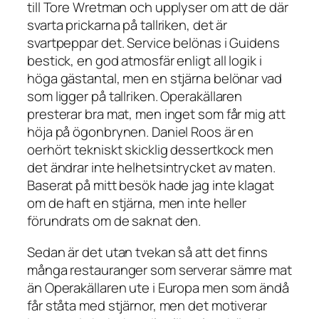
till Tore Wretman och upplyser om att de där
svarta prickarna på tallriken, det är
svartpeppar det. Service belönas i Guidens
bestick, en god atmosfär enligt all logik i
höga gästantal, men en stjärna belönar vad
som ligger på tallriken. Operakällaren
presterar bra mat, men inget som får mig att
höja på ögonbrynen. Daniel Roos är en
oerhört tekniskt skicklig dessertkock men
det ändrar inte helhetsintrycket av maten.
Baserat på mitt besök hade jag inte klagat
om de haft en stjärna, men inte heller
förundrats om de saknat den.
Sedan är det utan tvekan så att det finns
många restauranger som serverar sämre mat
än Operakällaren ute i Europa men som ändå
får ståta med stjärnor, men det motiverar