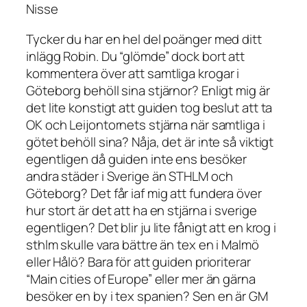
Nisse
Tycker du har en hel del poänger med ditt
inlägg Robin. Du “glömde” dock bort att
kommentera över att samtliga krogar i
Göteborg behöll sina stjärnor? Enligt mig är
det lite konstigt att guiden tog beslut att ta
OK och Leijontornets stjärna när samtliga i
götet behöll sina? Nåja, det är inte så viktigt
egentligen då guiden inte ens besöker
andra städer i Sverige än STHLM och
Göteborg? Det får iaf mig att fundera över
hur stort är det att ha en stjärna i sverige
egentligen? Det blir ju lite fånigt att en krog i
sthlm skulle vara bättre än tex en i Malmö
eller Hålö? Bara för att guiden prioriterar
“Main cities of Europe” eller mer än gärna
besöker en by i tex spanien? Sen en är GM