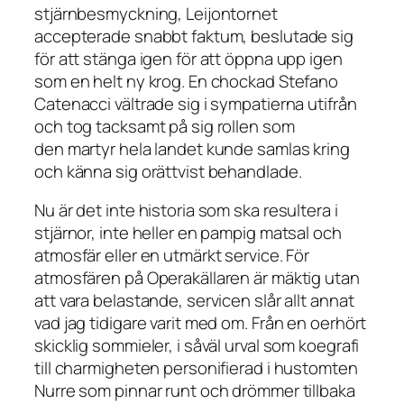
stjärnbesmyckning, Leijontornet
accepterade snabbt faktum, beslutade sig
för att stänga igen för att öppna upp igen
som en helt ny krog. En chockad Stefano
Catenacci vältrade sig i sympatierna utifrån
och tog tacksamt på sig rollen som
den martyr hela landet kunde samlas kring
och känna sig orättvist behandlade.
Nu är det inte historia som ska resultera i
stjärnor, inte heller en pampig matsal och
atmosfär eller en utmärkt service. För
atmosfären på Operakällaren är mäktig utan
att vara belastande, servicen slår allt annat
vad jag tidigare varit med om. Från en oerhört
skicklig sommieler, i såväl urval som koegrafi
till charmigheten personifierad i hustomten
Nurre som pinnar runt och drömmer tillbaka