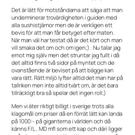
Det är lätt för motståndarna att säga att man
underminerar trovärdigheten i guiden med
alla sushistjärnor men de är verkligen ett
bevis för att man får betyget efter maten.
När man väl har testat då är det kört och man
vill smaka det om och om igen;) . Nu talar jag
emot mig själv men det struntar jag fullt i då
det alltid finns två sidor på myntet och de
ovanstående är beviset på att bägge kan
vara rätt. Rätt miljö lyfter alltid det man har på
tallriken men inte alltid tvärt om, är det bara
tillräckligt bra så spelar det ingen roll;)
Men vi äter riktigt billigt i sverige trots alla
klagomål om priser då en förrät lätt kan landa
på 1000:- på giganterna i världen och då
känns F/L , MD mfl som ett kap och däri ligger