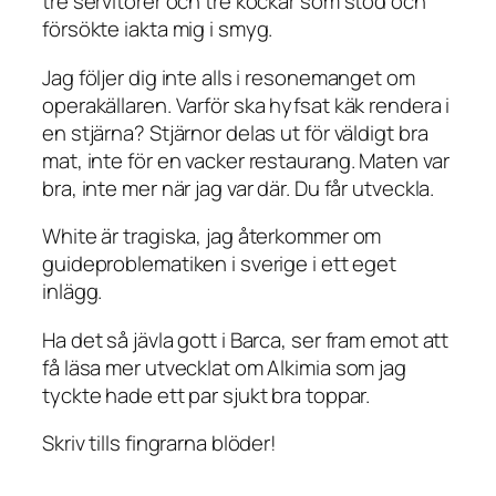
tre servitörer och tre kockar som stod och
försökte iakta mig i smyg.
Jag följer dig inte alls i resonemanget om
operakällaren. Varför ska hyfsat käk rendera i
en stjärna? Stjärnor delas ut för väldigt bra
mat, inte för en vacker restaurang. Maten var
bra, inte mer när jag var där. Du får utveckla.
White är tragiska, jag återkommer om
guideproblematiken i sverige i ett eget
inlägg.
Ha det så jävla gott i Barca, ser fram emot att
få läsa mer utvecklat om Alkimia som jag
tyckte hade ett par sjukt bra toppar.
Skriv tills fingrarna blöder!