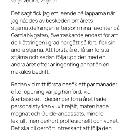
varje vecka, varje år.
Det sagt fick jag ett leende på läpparna när
jag nåddes av beskeden om årets
stjärnutdelningen eftersom mina favoriter på
Gamla Nygatan, överraskande endast för att
de klättringen i grad har gått så fort, fick sin
andra stjärna. Att första året få sin första
stjärna och sedan följa upp det med en
andra året efter är ingenting annat än en
makalös bedrift.
Redan vid mitt första besök ett par månader
efter öppning var jag hänförd, vid
återbesöket i december förra året hade
personalstyrkan vuxit rejält, maten hade
mognat och Guide-anpassats, mindre
lekfullt men oerhört proffesionellt och vuxet.
Det ska bli oerhört intressant att följa den