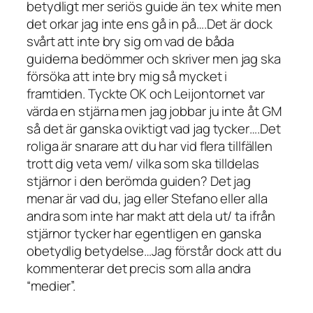
betydligt mer seriös guide än tex white men
det orkar jag inte ens gå in på….Det är dock
svårt att inte bry sig om vad de båda
guiderna bedömmer och skriver men jag ska
försöka att inte bry mig så mycket i
framtiden. Tyckte OK och Leijontornet var
värda en stjärna men jag jobbar ju inte åt GM
så det är ganska oviktigt vad jag tycker….Det
roliga är snarare att du har vid flera tillfällen
trott dig veta vem/ vilka som ska tilldelas
stjärnor i den berömda guiden? Det jag
menar är vad du, jag eller Stefano eller alla
andra som inte har makt att dela ut/ ta ifrån
stjärnor tycker har egentligen en ganska
obetydlig betydelse…Jag förstår dock att du
kommenterar det precis som alla andra
“medier”.