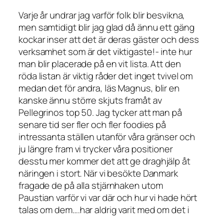
Varje år undrar jag varför folk blir besvikna,
men samtidigt blir jag glad då ännu ett gäng
kockar inser att det är deras gäster och dess
verksamhet som är det viktigaste!- inte hur
man blir placerade på en vit lista. Att den
röda listan är viktig råder det inget tvivel om
medan det för andra, läs Magnus, blir en
kanske ännu större skjuts framåt av
Pellegrinos top 50. Jag tycker att man på
senare tid ser fler och fler foodies på
intressanta ställen utanför våra gränser och
ju längre fram vi trycker våra positioner
desstu mer kommer det att ge draghjälp åt
näringen i stort. När vi besökte Danmark
fragade de på alla stjärnhaken utom
Paustian varför vi var där och hur vi hade hört
talas om dem….har aldrig varit med om det i