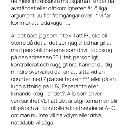
de mest intressanta matlagarna i landet då
avståndet eller oåtkomligheten är löjliga
argument. Ju fler framgångar över 1 * vi får
kommer att leda vägen….
Är det bara jag som inte vill att F/L ska bli
större då det är det som jag alltid har gillat
med personligheterna som drivit toppkrog
på den adressen ?? Litet, personligt,
kontrollerat och ruggigt bra. Känner du dig
mindre övervakad där än att sitta vid en
counter med 7 platser hos en *** eller på en
lugn sittning på LUX, Esperanto eller
liknande krog i landet?. Alla som driver
verksamhet VET att det är utgifterna man blir
rik på och att kontrollera kostnander är A- O,
om man nu inte vill ha volym eller driva
nattklubb villsäga.