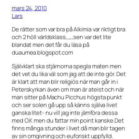
mars 24, 2010
Lars
De rätter som var bra på Alkimia var riktigt bra
och 2 höll världsklass,,,,,sen var det lite
blandat men det får du läsa på
duaumea.blogspot.com
Självklart ska stjärnorna spegla maten men
det vet du lika väl som jag att de inte gör. Det
är klart att man blir religiös när man går in i
Peterskyrkan även om man är ateist och när
man sitter på Machu Picchus högsta punkt
och ser solen gå upp så känns själva livet
ganska litet- nu vill jag inte jämföra dessa
med O.K men du fattar min point kanske.Det
finns många stunder i livet då man blir tagen
av sin omgivning och euforiskt uppfylld.