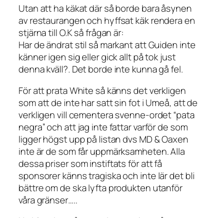
Utan att ha käkat där så borde bara åsynen
av restaurangen och hyffsat käk rendera en
stjärna till O.K så frågan är:
Har de ändrat stil så markant att Guiden inte
känner igen sig eller gick allt på tok just
denna kväll?. Det borde inte kunna gå fel.
För att prata White så känns det verkligen
som att de inte har satt sin fot i Umeå, att de
verkligen vill cementera svenne-ordet “pata
negra” och att jag inte fattar varför de som
ligger högst upp på listan dvs MD & Oaxen
inte är de som får uppmärksamheten. Alla
dessa priser som instiftats för att få
sponsorer känns tragiska och inte lär det bli
bättre om de ska lyfta produkten utanför
våra gränser…..