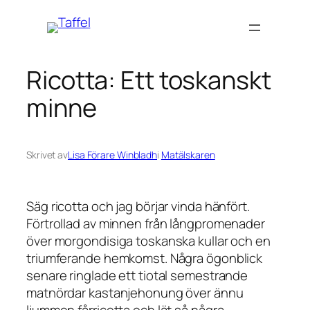
Hoppa
till
innehåll
Ricotta: Ett toskanskt
minne
Skrivet av
Lisa Förare Winbladh
i
Matälskaren
Säg ricotta och jag börjar vinda hänfört.
Förtrollad av minnen från långpromenader
över morgondisiga toskanska kullar och en
triumferande hemkomst. Några ögonblick
senare ringlade ett tiotal semestrande
matnördar kastanjehonung över ännu
ljummen fårricotta och lät så några