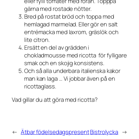
eller fylll tomater med röran. Topppa
gärna med rostade nötter.
Bred på rostat bröd och toppa med
hemlagad marmelad. Eller gör en salt
entrémacka med laxrom, gräslök och
lite citron.
Ersätt en del av grädden i
chokladmousse med ricotta för fylligare
smak och en skojig konsistens.
Och så alla underbara italienska kakor
man kan laga … Vi jobbar även på en
ricottaglass.
Vad gillar du att göra med ricotta?
←
Ätbar födelsedagspresent
Bistrolycka
→