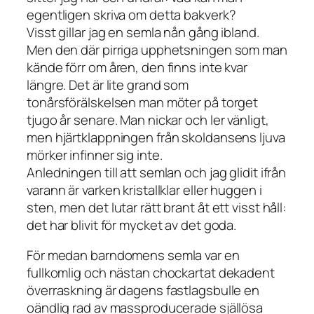
egentligen skriva om detta bakverk?
Visst gillar jag en semla nån gång ibland.
Men den där pirriga upphetsningen som man
kände förr om åren, den finns inte kvar
längre. Det är lite grand som
tonårsförälskelsen man möter på torget
tjugo år senare. Man nickar och ler vänligt,
men hjärtklappningen från skoldansens ljuva
mörker infinner sig inte.
Anledningen till att semlan och jag glidit ifrån
varann är varken kristallklar eller huggen i
sten, men det lutar rätt brant åt ett visst håll:
det har blivit för mycket av det goda.
För medan barndomens semla var en
fullkomlig och nästan chockartat dekadent
överraskning är dagens fastlagsbulle en
oändlig rad av massproducerade själlösa