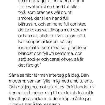
smör och lägg uti en panna, der til
fint hwetemiöl en hand full eller
twå, som brännes wäl brunt i
smöret, der til en hand full
blårussin, och en hand full corinter,
detta kokas wäl tilhopa med socker
och canel, at det blifver lagom sött.
När soppan är kokad, så tag
innanmätet som med söt grädde är
blandat och fyll uti semlorna, och
strö socker och canel öfwer, så är
det färdigt.”
Såna semlor får man inte tag på idag. Den
moderna semlan fyller mig med ambivalens.
Och när jag nu, mot slutet av författandet av
denna text, beger mig till min lokala Icabutik
för att göra veckans foderinköp, måste jag
givetvis begå lite research.