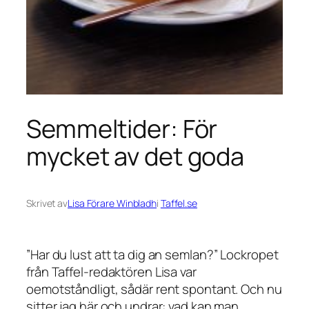
Semmeltider: För
mycket av det goda
Skrivet av
Lisa Förare Winbladh
i
Taffel.se
”Har du lust att ta dig an semlan?” Lockropet
från Taffel-redaktören Lisa var
oemotståndligt, sådär rent spontant. Och nu
sitter jag här och undrar: vad kan man