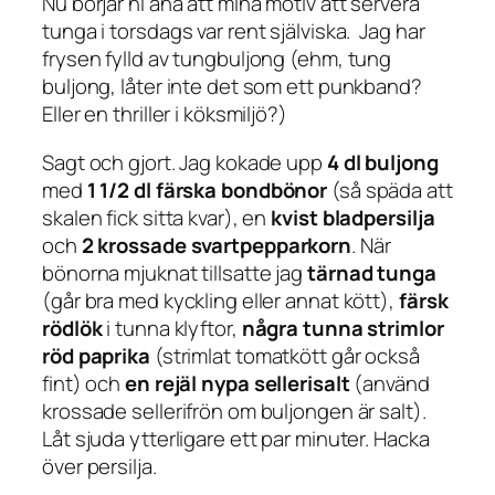
Nu börjar ni ana att mina motiv att servera
tunga i torsdags var rent själviska. Jag har
frysen fylld av tungbuljong (ehm, tung
buljong, låter inte det som ett punkband?
Eller en thriller i köksmiljö?)
Sagt och gjort. Jag kokade upp
4 dl buljong
med
1 1/2 dl färska bondbönor
(så späda att
skalen fick sitta kvar), en
kvist bladpersilja
och
2 krossade svartpepparkorn
. När
bönorna mjuknat tillsatte jag
tärnad tunga
(går bra med kyckling eller annat kött),
färsk
rödlök
i tunna klyftor,
några tunna strimlor
röd paprika
(strimlat tomatkött går också
fint) och
en rejäl nypa sellerisalt
(använd
krossade sellerifrön om buljongen är salt).
Låt sjuda ytterligare ett par minuter. Hacka
över persilja.