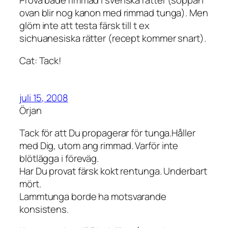
Prova både rimmad i svenska rätter (soppan
ovan blir nog kanon med rimmad tunga). Men
glöm inte att testa färsk till t ex
sichuanesiska rätter (recept kommer snart).
Cat: Tack!
juli 15, 2008
Örjan
Tack för att Du propagerar för tunga.Håller
med Dig, utom ang rimmad. Varför inte
blötlägga i föreväg.
Har Du provat färsk kokt rentunga. Underbart
mört.
Lammtunga borde ha motsvarande
konsistens.