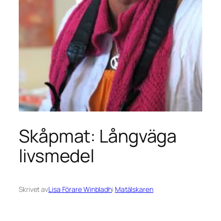
Skåpmat: Långväga
livsmedel
Skrivet av
Lisa Förare Winbladh
i
Matälskaren