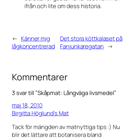
ifrån och lite om dess historia.
←
Känner mig
Det stora köttkalaset på
lågkoncentrerad
Fanjunkaregatan
→
Kommentarer
3 svar till ”Skåpmat: Långväga livsmedel”
maj 18, 2010
Birgitta Höglund’s Mat
Tack för mängden av matnyttiga tips :) Nu
blir det lättare att botanisera bland