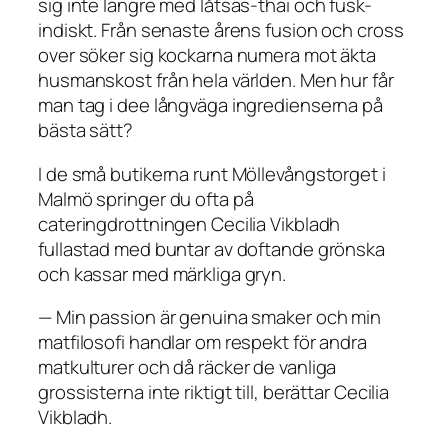
sig inte längre med låtsas-thai och fusk-
indiskt. Från senaste årens fusion och cross
over söker sig kockarna numera mot äkta
husmanskost från hela världen. Men hur får
man tag i dee långväga ingredienserna på
bästa sätt?
I de små butikerna runt Möllevångstorget i
Malmö springer du ofta på
cateringdrottningen Cecilia Vikbladh
fullastad med buntar av doftande grönska
och kassar med märkliga gryn.
— Min passion är genuina smaker och min
matfilosofi handlar om respekt för andra
matkulturer och då räcker de vanliga
grossisterna inte riktigt till, berättar Cecilia
Vikbladh.