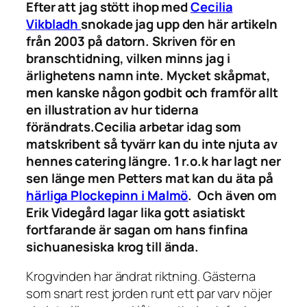
Efter att jag stött ihop med
Cecilia
Vikbladh
snokade jag upp den här artikeln
från 2003 på datorn. Skriven för en
branschtidning, vilken minns jag i
ärlighetens namn inte. Mycket skåpmat,
men kanske någon godbit och framför allt
en illustration av hur tiderna
förändrats.Cecilia arbetar idag som
matskribent så tyvärr kan du inte njuta av
hennes catering längre.
1 r.o.k har lagt ner
sen länge men Petters mat kan du äta på
härliga Plockepinn i Malmö
. Och även om
Erik Videgård lagar lika gott asiatiskt
fortfarande är sagan om hans finfina
sichuanesiska krog till ända.
Krogvinden har ändrat riktning. Gästerna
som snart rest jorden runt ett par varv nöjer