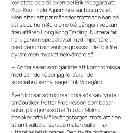
konstaterade till exempel Erik Videgård att
Koo-Koo Triple A jasminris var bästa valet.
Men efter ett par månader tröttnade han på
att släpa hem 80 kilo ris två gånger i veckan
från affären Hong Kong Trading. Numera får
han, genom specialavtal med importörer,
riset genom sin vanliga grossist. Det blir lite
dyrare men mycket bekvämare så.
— Andra saker som går inte att kompromissa
med och de köper jag fortfarande i
specialbutikerna, säger Erik Videgård.
Även kockar som korsar olika kök kan fynda i
småbutiker. Petter Fredriksson som basar i
köket på stjärnskottet 1 r.o.k. i Malmö
besöker ofta Möllevångstorget, trots att den
stramt välbalanserade maten sällan har
uttalat asiatisk prägel. Den tryffeldoftande