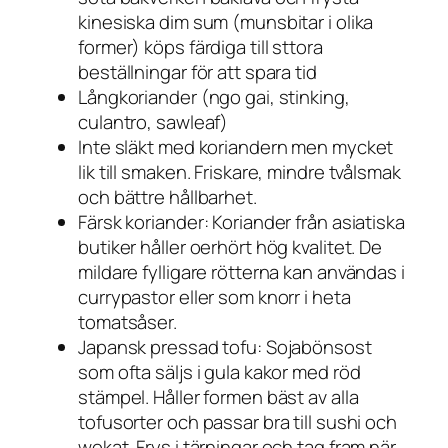
kinesiska dim sum (munsbitar i olika
former) köps färdiga till sttora
beställningar för att spara tid
Långkoriander (ngo gai, stinking,
culantro, sawleaf)
Inte släkt med koriandern men mycket
lik till smaken. Friskare, mindre tvålsmak
och bättre hållbarhet.
Färsk koriander: Koriander från asiatiska
butiker håller oerhört hög kvalitet. De
mildare fylligare rötterna kan användas i
currypastor eller som knorr i heta
tomatsåser.
Japansk pressad tofu: Sojabönsost
som ofta säljs i gula kakor med röd
stämpel. Håller formen bäst av alla
tofusorter och passar bra till sushi och
wokat. Frys i tärningar och tag fram när