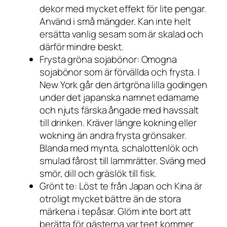
dekor med mycket effekt för lite pengar.
Använd i små mängder. Kan inte helt
ersätta vanlig sesam som är skalad och
därför mindre beskt.
Frysta gröna sojabönor: Omogna
sojabönor som är förvällda och frysta. I
New York går den ärtgröna lilla godingen
under det japanska namnet edamame
och njuts färska ångade med havssalt
till drinken. Kräver längre kokning eller
wokning än andra frysta grönsaker.
Blanda med mynta, schalottenlök och
smulad fårost till lammrätter. Sväng med
smör, dill och gräslök till fisk.
Grönt te: Löst te från Japan och Kina är
otroligt mycket bättre än de stora
märkena i tepåsar. Glöm inte bort att
berätta för gästerna var teet kommer