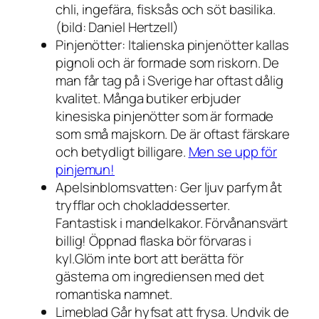
chli, ingefära, fisksås och söt basilika.
(bild: Daniel Hertzell)
Pinjenötter: Italienska pinjenötter kallas
pignoli och är formade som riskorn. De
man får tag på i Sverige har oftast dålig
kvalitet. Många butiker erbjuder
kinesiska pinjenötter som är formade
som små majskorn. De är oftast färskare
och betydligt billigare.
Men se upp för
pinjemun!
Apelsinblomsvatten: Ger ljuv parfym åt
tryfflar och chokladdesserter.
Fantastisk i mandelkakor. Förvånansvärt
billig! Öppnad flaska bör förvaras i
kyl.Glöm inte bort att berätta för
gästerna om ingrediensen med det
romantiska namnet.
Limeblad Går hyfsat att frysa. Undvik de