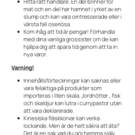
Hitta rätt handlare. En del brinner för
mat och en del har hamnet i yrket av en
slump och kan vara ointresserade eller i
värsta fall oseriösa.
Kom ihåg att tid är pengar! Förhandla
med dina vanliga grossister om de kan
hjälpa dig att spara tid genom att ta in
nya varor.
Varning!
Innehållsförteckningar kan saknas eller
vara felaktiga på produkter som
importeras i liten skala. Jordnötter , fisk
och skaldjur kan lutra i currypastor utan
att vara deklarerade.
Kinesiska fläskkorvar kan verka
lockande. Men är de helt säkra att äta?
Det är en sak vad du gör hemma själv,