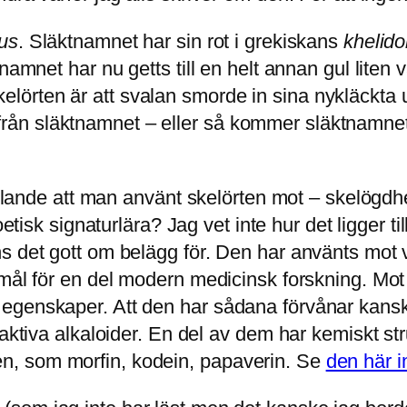
us
. Släktnamnet har sin rot i grekiskans
khelid
namnet har nu getts till en helt annan gul liten
örten är att svalan smorde in sina nykläckta u
n släktnamnet – eller så kommer släktnamnet f
gällande att man använt skelörten mot – skelögd
k signaturlära? Jag vet inte hur det ligger til
s det gott om belägg för. Den har använts mot v
emål för en del modern medicinsk forskning. Mo
genskaper. Att den har sådana förvånar kanske 
 aktiva alkaloider. En del av dem har kemiskt st
, som morfin, kodein, papaverin. Se
den här i