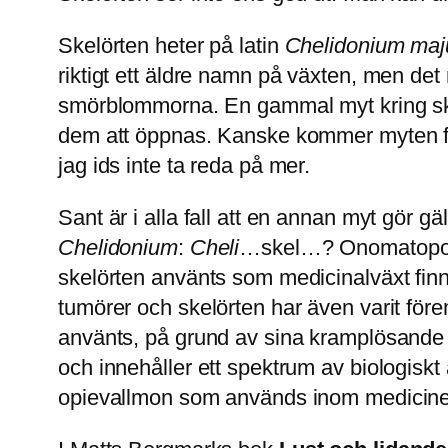
Skelörten heter på latin
Chelidonium maj
riktigt ett äldre namn på växten, men det 
smörblommorna. En gammal myt kring skel
dem att öppnas. Kanske kommer myten frå
jag ids inte ta reda på mer.
Sant är i alla fall att en annan myt gör 
Chelidonium
:
Cheli
…skel…? Onomatopoetis
skelörten använts som medicinalväxt finn
tumörer och skelörten har även varit för
använts, på grund av sina kramplösande e
och innehåller ett spektrum av biologiskt
opievallmon som används inom medicinen