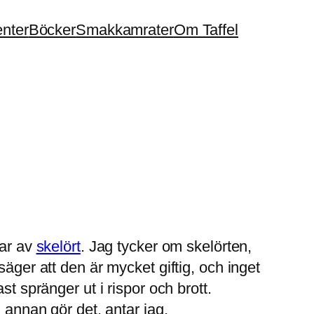
enter
Böcker
Smakkamrater
Om Taffel
lar av
skelört
. Jag tycker om skelörten,
äger att den är mycket giftig, och inget
t spränger ut i rispor och brott.
 annan gör det, antar jag.