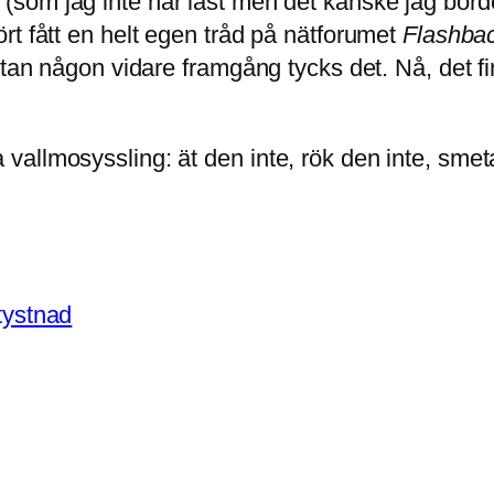
(som jag inte har läst men det kanske jag bord
rt fått en helt egen tråd på nätforumet
Flashba
tan någon vidare framgång tycks det. Nå, det fin
allmosyssling: ät den inte, rök den inte, smeta
 tystnad