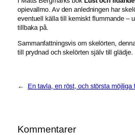
I Matts Bergmarks bok
Lust och lidande
opievallmo. Av den anledningen har skelö
eventuell källa till kemiskt flummande – u
tillbaka på.
Sammanfattningsvis om skelörten, denna v
till prydnad och skelörten själv till glädje.
←
En tavla, en röst, och största möjliga
Kommentarer