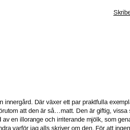
Skrib
n innergård. Där växer ett par praktfulla exemp
örutom att den är så…matt. Den är giftig, vissa s
 av en illorange och irriterande mjölk, som genas
dra varför jag alls skriver om den. För att ingen