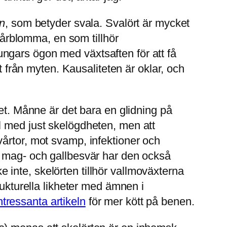
on
, som betyder svala. Svalört är mycket
 vårblomma, en som tillhör
ngars ögon med växtsaften för att få
rån myten. Kausaliteten är oklar, och
het. Månne är det bara en glidning på
l med just skelögdheten, men att
årtor, mot svamp, infektioner och
t mag- och gallbesvär har den också
inte, skelörten tillhör vallmoväxterna
rukturella likheter med ämnen i
ntressanta artikeln
för mer kött på benen.