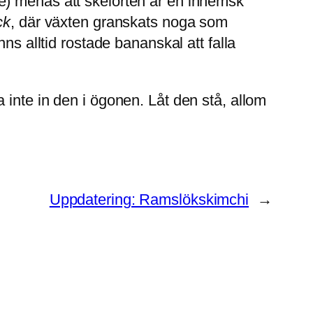
e) menas att skelörten är en inhemsk
ck
, där växten granskats noga som
ns alltid rostade bananskal att falla
 inte in den i ögonen. Låt den stå, allom
Uppdatering: Ramslökskimchi
→