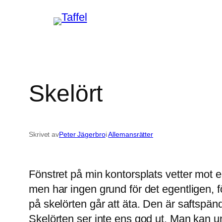
Hoppa
till
innehåll
Skelört
Skrivet av
Peter Jägerbro
i
Allemansrätter
Fönstret på min kontorsplats vetter mot e
men har ingen grund för det egentligen, f
på skelörten går att äta. Den är saftspänd
Skelörten ser inte ens god ut. Man kan un