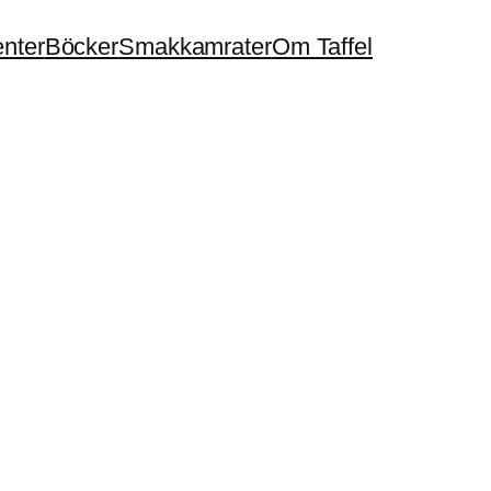
enter
Böcker
Smakkamrater
Om Taffel