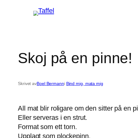
Hoppa
till
innehåll
Skoj på en pinne!
Skrivet av
Boel Bermann
i
Bind mig, mata mig
All mat blir roligare om den sitter på en p
Eller serveras i en strut.
Format som ett torn.
Upplagt som plockepinn.