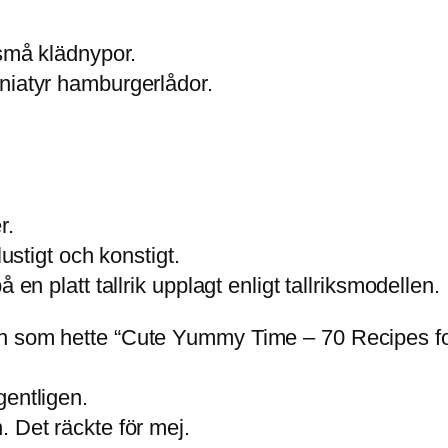
 små klädnypor.
niatyr hamburgerlådor.
r.
lustigt och konstigt.
 en platt tallrik upplagt enligt tallriksmodellen.
n som hette “Cute Yummy Time – 70 Recipes for
gentligen.
 Det räckte för mej.