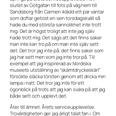
slutet av Götgatan till fots på väg hem till
Sandsborg från Carmen iklädd ett par vantar
som doftar getost en sen torsdagskväll så
hade du med största sannolikhet inte trott
mig. Det är högst troligt att inte jag själv
hade trott mig. Det sägs att det finns saker
man inte kan tro på om man inte själv sett
det. Det tror jag inte på, det finns saker som
jag har sett men som jag inte tror på. Till
exempel att jag inspirerad av Nordiska
museets utställning av “skämtdryckeskärl”
försökte släcka törsten genom att dricka min
lampa i natt. Det tror jag inte för ett
ögonblick på trots att jag kan svära på att jag
både sett och upplevt det.
Åter till ämnet. Årets serviceupplevelse.
Trovärdigheten ger jag ärligt talat fan i. Om