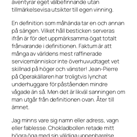
äventyrar eget välbefinnande utan
tillmärkelsevisa utsikter till egen vinning.
En definition som måhända tar en och annan
på sängen. Vilket håll besticken serveras
ifrån är för det uppmärksamma ögat totalt
frånvarande i definitionen. Faktum är att
många av världens mest raffinerade
servicemänniskor inte överhuvudtaget vet
skillnad på höger och vänster! Jean-Pierre
på Operakällaren har troligtvis lynchat
underhuggare för påståenden mindre
vågade än så. Men det är likväl sanningen om
man utgår från definitionen ovan. Åter till
ämnet.
Jag minns vare sig namn eller adress, vagn
eller fablesse. Chokladbollen retade mitt
högra öga med sin väldiga uppenbarelse.