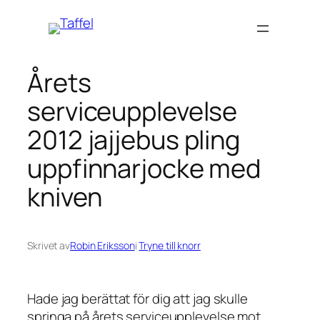
Hoppa
till
innehåll
Årets
serviceupplevelse
2012 jajjebus pling
uppfinnarjocke med
kniven
Skrivet av
Robin Eriksson
i
Tryne till knorr
Hade jag berättat för dig att jag skulle
springa på årets serviceupplevelse mot