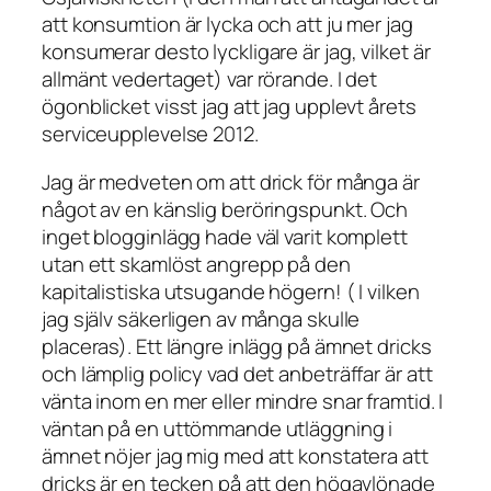
att konsumtion är lycka och att ju mer jag
konsumerar desto lyckligare är jag, vilket är
allmänt vedertaget) var rörande. I det
ögonblicket visst jag att jag upplevt årets
serviceupplevelse 2012.
Jag är medveten om att drick för många är
något av en känslig beröringspunkt. Och
inget blogginlägg hade väl varit komplett
utan ett skamlöst angrepp på den
kapitalistiska utsugande högern! ( I vilken
jag själv säkerligen av många skulle
placeras). Ett längre inlägg på ämnet dricks
och lämplig policy vad det anbeträffar är att
vänta inom en mer eller mindre snar framtid. I
väntan på en uttömmande utläggning i
ämnet nöjer jag mig med att konstatera att
dricks är en tecken på att den högavlönade