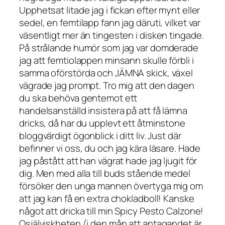
Upphetsat litade jag i fickan efter mynt eller
sedel, en femtilapp fann jag däruti, vilket var
väsentligt mer än tingesten i disken tingade.
På strålande humör som jag var domderade
jag att femtiolappen minsann skulle förbli i
samma oförstörda och JÄMNA skick, växel
vägrade jag prompt. Tro mig att den dagen
du ska behöva gentemot ett
handelsanställd insistera på att få lämna
dricks, då har du upplevt ett åtminstone
bloggvärdigt ögonblick i ditt liv. Just där
befinner vi oss, du och jag kära läsare. Hade
jag påstått att han vägrat hade jag ljugit för
dig. Men med alla till buds stående medel
försöker den unga mannen övertyga mig om
att jag kan få en extra chokladboll! Kanske
något att dricka till min Spicy Pesto Calzone!
Osjälviskheten (i den mån att antagandet är