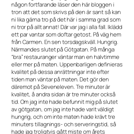
någon fortfarande läser den här bloggen i
tron att det som skrivs på den är sant så kan
ni lika gärna tro på det här i samma grad som
ni tror på allt annat! Där var jag i alla fall. Iklädd
ett par vantar som doftar getost. På väg hem
från Carmen. En sen torsdagskväll. Hungrig.
Närmandes slutet på Götgatan. På många
“bra” restauranger väntar man en halvtimme
eller mer på maten. Uppenbarligen definieras
kvalitet på dessa anrättningar inte efter
tiden man väntar på maten. Det gör den
däremot på Seveneleven. Tre minuter är
kvalitet, å andra sidan är tre minuter också
tid. Om jag inte hade befunnit mig på slutet
av götgatan, om jag inte hade varit väldigt
hungrig, och om inte maten hade krävt tre
minuters tillagnings- och serveringstid, så
hade jag troligtvis gått miste om årets