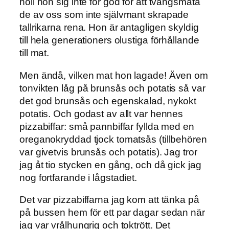
höll hon sig inte för god för att tvångsmata
de av oss som inte självmant skrapade
tallrikarna rena. Hon är antagligen skyldig
till hela generationers olustiga förhållande
till mat.
Men ändå, vilken mat hon lagade! Även om
tonvikten låg på brunsås och potatis så var
det god brunsås och egenskalad, nykokt
potatis. Och godast av allt var hennes
pizzabiffar: små pannbiffar fyllda med en
oreganokryddad tjock tomatsås (tillbehören
var givetvis brunsås och potatis). Jag tror
jag åt tio stycken en gång, och då gick jag
nog fortfarande i lågstadiet.
Det var pizzabiffarna jag kom att tänka på
på bussen hem för ett par dagar sedan när
jag var vrålhungrig och toktrött. Det