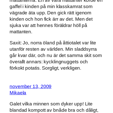
mattanterna. En av våra mattanter körde en
gaffel i kinden på min klasskamrat som
vägrade äta upp. Den gick rätt igenom
kinden och hon fick ärr av det. Men det
sjuka var att hennes föräldrar höll på
mattanten.
Saxit: Jo, norra öland på åttiotalet var lite
utanför resten av världen. Min sladdsyrra
går kvar där, och nu är det samma skit som
överallt annars: kycklingnuggets och
förkokt potatis. Sorgligt, verkligen.
november 13, 2009
Mikaela
Galet vilka minnen som dyker upp! Lite
blandad kompott av bnåde bra och dåligt,