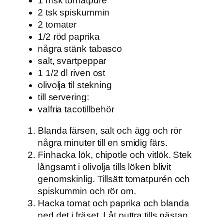
1 msk tomatpuré
2 tsk spiskummin
2 tomater
1/2 röd paprika
några stänk tabasco
salt, svartpeppar
1 1/2 dl riven ost
olivolja til stekning
till servering:
valfria tacotillbehör
Blanda färsen, salt och ägg och rör
några minuter till en smidig färs.
Finhacka lök, chipotle och vitlök. Stek
långsamt i olivolja tills löken blivit
genomskinlig. Tillsätt tomatpurén och
spiskummin och rör om.
Hacka tomat och paprika och blanda
ned det i fräset. Låt puttra tills nästan