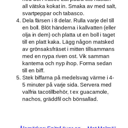
all vätska kokat in. Smaka av med salt,
svartpeppar och tabasco.
Dela färsen i 8 delar. Rulla varje del till
en boll. Blöt händerna i kallvatten (eller
olja in dem) och platta ut en boll i taget
till en platt kaka. Lägg någon matsked
av grönsaksfräset i mitten tillsammans
med en nypa riven ost. Vik samman
kanterna och nyp ihop. Forma sedan
till en biff.
Stek biffarna på medelsvag värme i 4-
5 minuter på varje sida. Servera med
valfria tacotillbehör, t ex guacamole,
nachos, gräddfil och bönsallad.