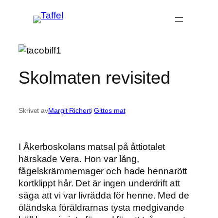
Hoppa
till
innehåll
Skolmaten revisited
Skrivet av
Margit Richert
i
Gittos mat
I Åkerboskolans matsal på åttiotalet
härskade Vera. Hon var lång,
fågelskrämmemager och hade hennarött
kortklippt hår. Det är ingen underdrift att
säga att vi var livrädda för henne. Med de
öländska föräldrarnas tysta medgivande