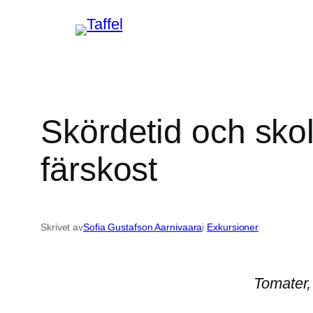
Hoppa
till
innehåll
Skördetid och sko
färskost
Skrivet av
Sofia Gustafson Aarnivaara
i
Exkursioner
Tomater,