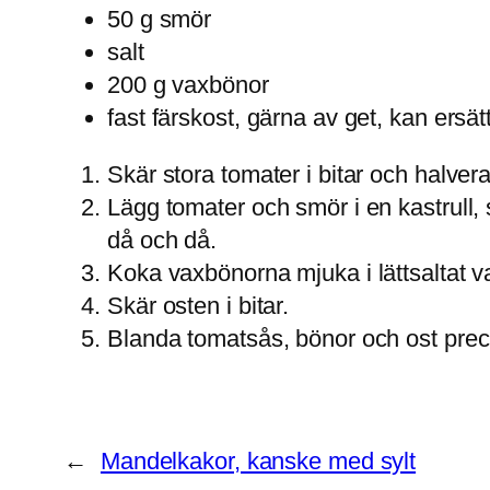
50 g smör
salt
200 g vaxbönor
fast färskost, gärna av get, kan ers
Skär stora tomater i bitar och halve
Lägg tomater och smör i en kastrull,
då och då.
Koka vaxbönorna mjuka i lättsaltat v
Skär osten i bitar.
Blanda tomatsås, bönor och ost preci
←
Mandelkakor, kanske med sylt