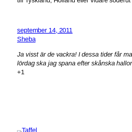
till Tyskland, Holland eller vidare söderut 
september 14, 2011
Sheba
Ja visst är de vackra! I dessa tider får m
lördag ska jag spana efter skånska hallo
+1