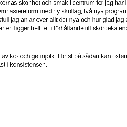
akernas skönhet och smak i centrum för jag ha
mnasiereform med ny skollag, två nya program p
ull jag än är över allt det nya och hur glad jag 
ten ligger helt fel i förhållande till skördekalen
r av ko- och getmjölk. I brist på sådan kan oste
st i konsistensen.