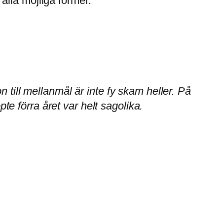
 alla möjliga former.
 till mellanmål är inte fy skam heller. På
e förra året var helt sagolika.