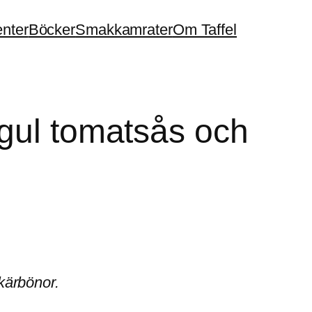
enter
Böcker
Smakkamrater
Om Taffel
 gul tomatsås och
kärbönor.