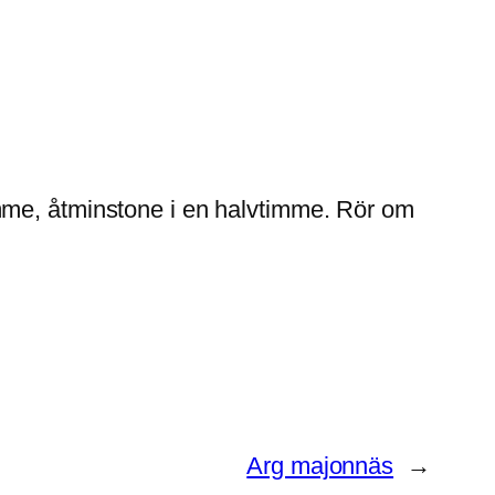
timme, åtminstone i en halvtimme. Rör om
Arg majonnäs
→