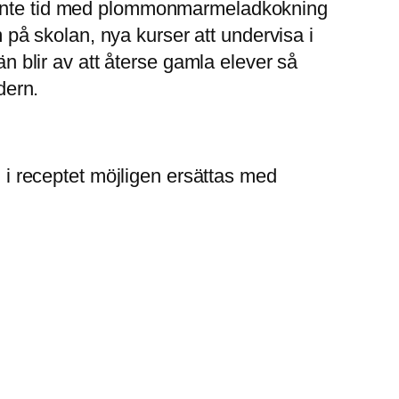
r inte tid med plommonmarmeladkokning
å skolan, nya kurser att undervisa i
än blir av att återse gamla elever så
dern.
n i receptet möjligen ersättas med