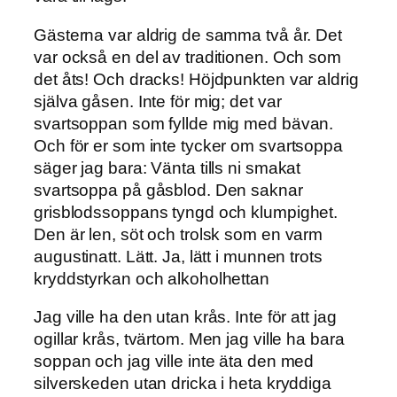
Gästerna var aldrig de samma två år. Det
var också en del av traditionen. Och som
det åts! Och dracks! Höjdpunkten var aldrig
själva gåsen. Inte för mig; det var
svartsoppan som fyllde mig med bävan.
Och för er som inte tycker om svartsoppa
säger jag bara: Vänta tills ni smakat
svartsoppa på gåsblod. Den saknar
grisblodssoppans tyngd och klumpighet.
Den är len, söt och trolsk som en varm
augustinatt. Lätt. Ja, lätt i munnen trots
kryddstyrkan och alkoholhettan
Jag ville ha den utan krås. Inte för att jag
ogillar krås, tvärtom. Men jag ville ha bara
soppan och jag ville inte äta den med
silverskeden utan dricka i heta kryddiga