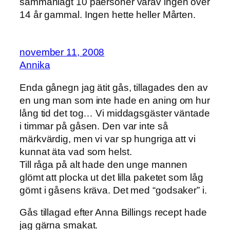
sammanlagt 10 paersoner varav ingen över
14 år gammal. Ingen hette heller Mårten.
november 11, 2008
Annika
Enda gånegn jag ätit gås, tillagades den av
en ung man som inte hade en aning om hur
lång tid det tog… Vi middagsgäster väntade
i timmar på gåsen. Den var inte så
märkvärdig, men vi var sp hungriga att vi
kunnat äta vad som helst.
Till råga på alt hade den unge mannen
glömt att plocka ut det lilla paketet som låg
gömt i gåsens kräva. Det med “godsaker” i.
Gås tillagad efter Anna Billings recept hade
jag gärna smakat.