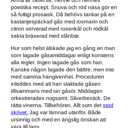
Anna till Taffel.se, henne och hennes
poetiska recept. Snuva och röd näsa gör en
så futtigt prosaisk. Då behövs tankar på en
kastanjespäckad gås med rosmarin och
citron serverad med rosenkål och rödkål
sakta bräserad med slånbär.
Hur som helst älskade jag en gång en man
som lagade gåsamiddagar enligt konstens
alla regler. Ingen lagade gås som han.
Kanske någon lagade den bättre, men inte
med samma hängivenhet. Proceduren
inleddes med att han slaktade gåsen
tillsammans med sin gåsör. Middagen
orkestrerades nogsamt. Silverbestick. De
rätta vinerna. Tillbehören. Allt som det
stod
skrivet.
Jag var lämnad utanför. Både
ursinnig och med en ängslig önskan att
vara till lags.