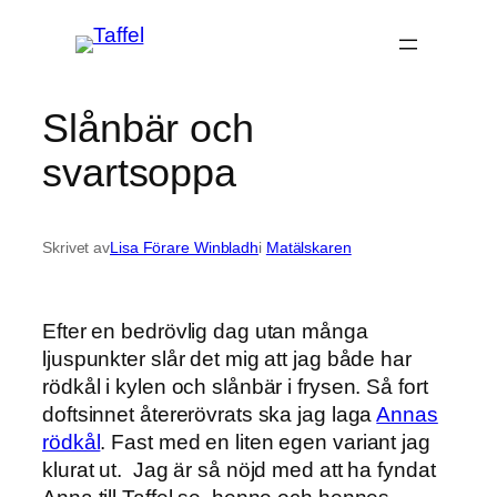
Hoppa
till
innehåll
Slånbär och
svartsoppa
Skrivet av
Lisa Förare Winbladh
i
Matälskaren
Efter en bedrövlig dag utan många
ljuspunkter slår det mig att jag både har
rödkål i kylen och slånbär i frysen. Så fort
doftsinnet återerövrats ska jag laga
Annas
rödkål
. Fast med en liten egen variant jag
klurat ut. Jag är så nöjd med att ha fyndat