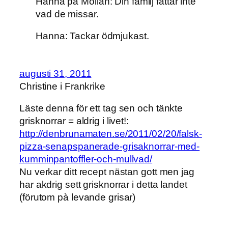
Hanna på Möllan: Din familj fattar inte
vad de missar.
Hanna: Tackar ödmjukast.
augusti 31, 2011
Christine i Frankrike
Läste denna för ett tag sen och tänkte
grisknorrar = aldrig i livet!:
http://denbrunamaten.se/2011/02/20/falsk-
pizza-senapspanerade-grisaknorrar-med-
kumminpantoffler-och-mullvad/
Nu verkar ditt recept nästan gott men jag
har akdrig sett grisknorrar i detta landet
(förutom pà levande grisar)