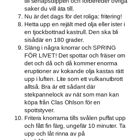
till senapsdippen och förbereder övriga
saker du vill äta till.
Nu är det dags för det roliga: fritering!
Hetta upp en rejält med olja eller ister i
en tjockbottnad kastrull. Den ska bli
sisådär en 180 grader.
Släng i några knorrar och SPRING
FÖR LIVET! Det spottar och fräser om
det och då och då kommer enorma
eruptioner av kokande olja kastas rätt
upp i luften. Lite som ett vulkanutbrott
alltså. Bra är ett sådant där
stekpannelock av nät som man kan
köpa från Clas Ohlson för en
spottstyver.
Fritera knorrarna tills svålen puffat upp
och fått fin färg, ungefär 10 minuter. Ta
upp och låt rinna av på