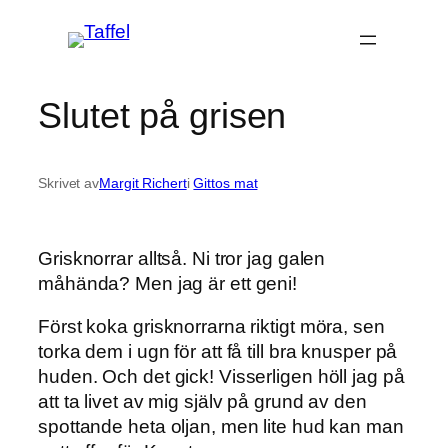
Hoppa
till
innehåll
Slutet på grisen
Skrivet av
Margit Richert
i
Gittos mat
Grisknorrar alltså. Ni tror jag galen
måhända? Men jag är ett geni!
Först koka grisknorrarna riktigt möra, sen
torka dem i ugn för att få till bra knusper på
huden. Och det gick! Visserligen höll jag på
att ta livet av mig själv på grund av den
spottande heta oljan, men lite hud kan man