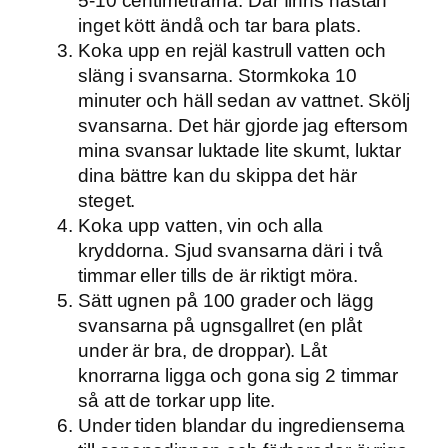
5-10 centimetrarna. Där finns nästan
inget kött ändå och tar bara plats.
Koka upp en rejäl kastrull vatten och
släng i svansarna. Stormkoka 10
minuter och häll sedan av vattnet. Skölj
svansarna. Det här gjorde jag eftersom
mina svansar luktade lite skumt, luktar
dina bättre kan du skippa det här
steget.
Koka upp vatten, vin och alla
kryddorna. Sjud svansarna däri i två
timmar eller tills de är riktigt möra.
Sätt ugnen på 100 grader och lägg
svansarna på ugnsgallret (en plåt
under är bra, de droppar). Låt
knorrarna ligga och gona sig 2 timmar
så att de torkar upp lite.
Under tiden blandar du ingredienserna