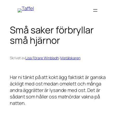
Hoppa
till
innehåll
Små saker förbryllar
små hjärnor
Skrivet av
Lisa Förare Winbladh
i
Matälskaren
Har ni tänkt på att kokt ägg faktiskt är ganska
äckligt med ost medan omelett och många
andra äggrätter är lysande med ost. Det är
sådant som håller oss matnördar vakna på
natten.