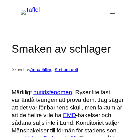
Hoppa
till
innehåll
Smaken av schlager
Skrivet av
Anna Billing
i
Kort om gott
Märkligt
nutidsfenomen
. Ryser lite fast
var ändå tvungen att prova dem. Jag säger
att det var för barnens skull, men faktum är
att de hellre ville ha
EMD
-bakelser och
sådana säljs inte i Lund. Konditoriet säljer
Månsbakelser till förmån för stadens son