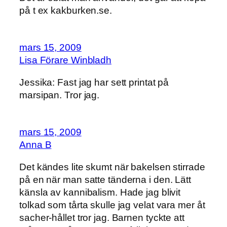
på t ex kakburken.se.
mars 15, 2009
Lisa Förare Winbladh
Jessika: Fast jag har sett printat på
marsipan. Tror jag.
mars 15, 2009
Anna B
Det kändes lite skumt när bakelsen stirrade
på en när man satte tänderna i den. Lätt
känsla av kannibalism. Hade jag blivit
tolkad som tårta skulle jag velat vara mer åt
sacher-hållet tror jag. Barnen tyckte att