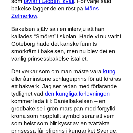
som
tävlar i Globen ikväll
. För varje såld
bakelse lägger de en röst på
Måns
Zelmerlöw
.
Bakelsen själv sa i en intervju att han
kallades “Smöret” i skolan. Hade vi nu varit i
Göteborg hade det kanske funnits
smörkräm i bakelsen, men nu blev det en
vanlig prinsessbakelse istället.
Det verkar som om man måste vara
kung
eller åtminstone schlagerprins för att föräras
ett bakverk. Jag ser redan med förfärande
tydlighet vad
den kungliga förlovningen
kommer leda till: Danielbakelsen – en
grodbakelse i grön marsipan med förgylld
krona som hoppfullt symboliserar att vem
som helst som blir kysst av en tvättäkta
prinsessa får bli prins i kungariket Sverige.