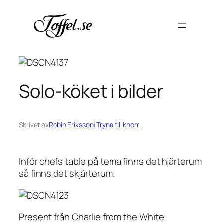
Hoppa
till
innehåll
Solo-köket i bilder
Skrivet av
Robin Eriksson
i
Tryne till knorr
Inför chefs table på tema finns det hjärterum
så finns det skjärterum.
Present från Charlie from the White