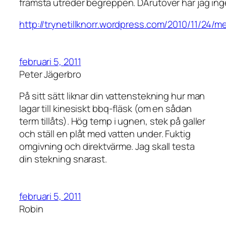
främsta utreder begreppen. DÄrutöver har jag inget
http://trynetillknorr.wordpress.com/2010/11/2
februari 5, 2011
Peter Jägerbro
På sitt sätt liknar din vattenstekning hur man
lagar till kinesiskt bbq-fläsk (om en sådan
term tillåts). Hög temp i ugnen, stek på galler
och ställ en plåt med vatten under. Fuktig
omgivning och direktvärme. Jag skall testa
din stekning snarast.
februari 5, 2011
Robin