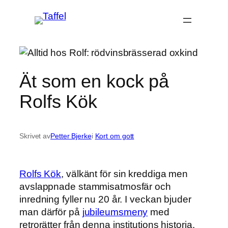
Hoppa
till
innehåll
Ät som en kock på
Rolfs Kök
Skrivet av
Petter Bjerke
i
Kort om gott
Rolfs Kök
, välkänt för sin kreddiga men
avslappnade stammisatmosfär och
inredning fyller nu 20 år. I veckan bjuder
man därför på
jubileumsmeny
med
retrorätter från denna institutions historia.