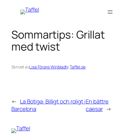
Hoppa
till
innehåll
Sommartips: Grillat
med twist
Skrivet av
Lisa Förare Winbladh
i
Taffel.se
←
La Botiga: Billigt och roligt i
En bättre
Barcelona
caesar
→