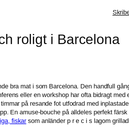
Skrib
och roligt i Barcelona
de bra mat i som Barcelona. Den handfull gånger
nferens eller en workshop har ofta bidragt me
o timmar på resande fot utfodrad med inplast
opp. En amuse-bouche på alldeles perfekt färsk o
ga, fiskar
som anländer p r e c i s lagom grilla