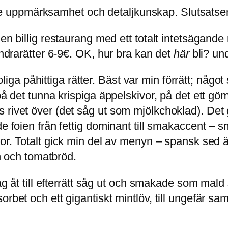
uppmärksamhet och detaljkunskap. Slutsatsen: 
 en billig restaurang med ett totalt intetsägand
andrarätter 6-9€. OK, hur bra kan det
här
bli? und
, roliga påhittiga rätter. Bäst var min förrätt; n
på det tunna krispiga äppelskivor, på det ett gömt
 rivet över (det såg ut som mjölkchoklad). Det
ade foien från fettig dominant till smakaccent 
r. Totalt gick min del av menyn – spansk sed är
en och tomatbröd.
 jag åt till efterrätt såg ut och smakade som m
orbet och ett gigantiskt mintlöv, till ungefär s