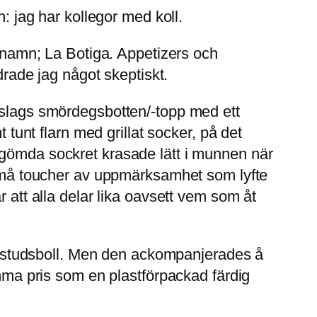
jag har kollegor med koll.
e namn; La Botiga. Appetizers och
rade jag något skeptiskt.
ågot slags smördegsbotten/-topp med ett
 tunt flarn med grillat socker, på det
 gömda sockret krasade lätt i munnen när
– små toucher av uppmärksamhet som lyfte
 att alla delar lika oavsett vem som åt
ald studsboll. Men den ackompanjerades å
amma pris som en plastförpackad färdig