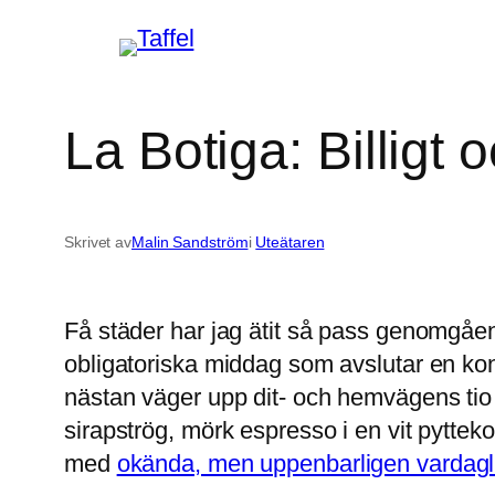
Hoppa
till
innehåll
La Botiga: Billigt 
Skrivet av
Malin Sandström
i
Uteätaren
Få städer har jag ätit så pass genomgåen
obligatoriska middag som avslutar en ko
nästan väger upp dit- och hemvägens ti
sirapströg, mörk espresso i en vit pyttek
med
okända, men uppenbarligen vardagli