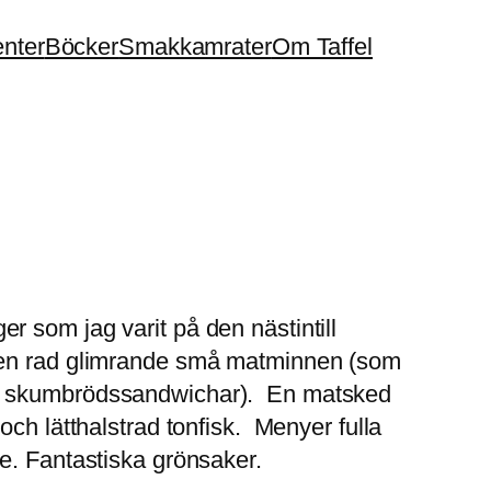
enter
Böcker
Smakkamrater
Om Taffel
 som jag varit på den nästintill
d en rad glimrande små matminnen (som
ade skumbrödssandwichar). En matsked
ch lätthalstrad tonfisk. Menyer fulla
de. Fantastiska grönsaker.