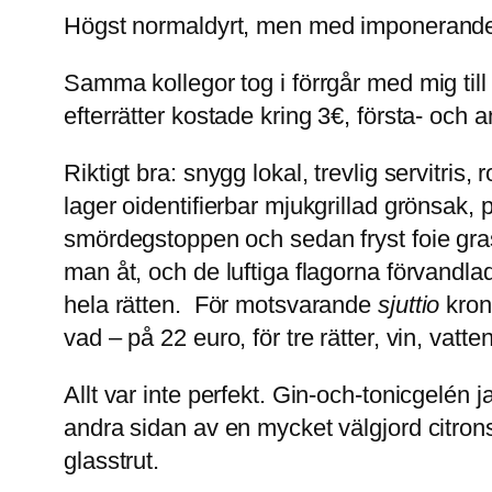
Högst normaldyrt, men med imponerande 
Samma kollegor tog i förrgår med mig till
efterrätter kostade kring 3€, första- och 
Riktigt bra: snygg lokal, trevlig servitris
lager oidentifierbar mjukgrillad grönsak, 
smördegstoppen och sedan fryst foie gras
man åt, och de luftiga flagorna förvandl
hela rätten. För motsvarande
sjuttio
krono
vad – på 22 euro, för tre rätter, vin, vatt
Allt var inte perfekt. Gin-och-tonicgelén
andra sidan av en mycket välgjord citrons
glasstrut.