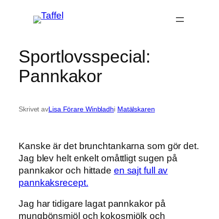
Hoppa
till
innehåll
Sportlovsspecial:
Pannkakor
Skrivet av
Lisa Förare Winbladh
i
Matälskaren
Kanske är det brunchtankarna som gör det.
Jag blev helt enkelt omåttligt sugen på
pannkakor och hittade
en sajt full av
pannkaksrecept.
Jag har tidigare lagat pannkakor på
mungbönsmjöl och kokosmjölk och