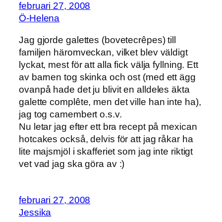
februari 27, 2008
Ö-Helena
Jag gjorde galettes (bovetecrêpes) till
familjen häromveckan, vilket blev väldigt
lyckat, mest för att alla fick välja fyllning. Ett
av barnen tog skinka och ost (med ett ägg
ovanpå hade det ju blivit en alldeles äkta
galette complête, men det ville han inte ha),
jag tog camembert o.s.v.
Nu letar jag efter ett bra recept på mexican
hotcakes också, delvis för att jag råkar ha
lite majsmjöl i skafferiet som jag inte riktigt
vet vad jag ska göra av :)
februari 27, 2008
Jessika