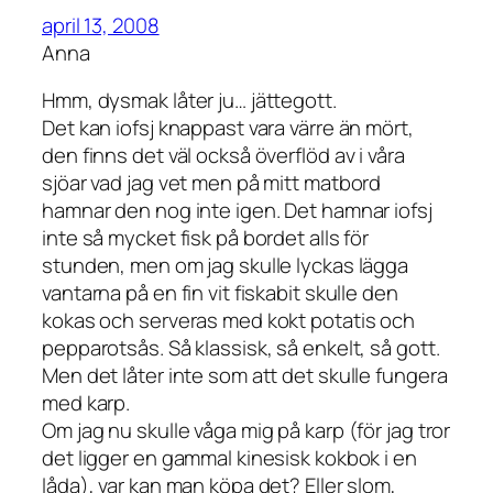
april 13, 2008
Anna
Hmm, dysmak låter ju… jättegott.
Det kan iofsj knappast vara värre än mört,
den finns det väl också överflöd av i våra
sjöar vad jag vet men på mitt matbord
hamnar den nog inte igen. Det hamnar iofsj
inte så mycket fisk på bordet alls för
stunden, men om jag skulle lyckas lägga
vantarna på en fin vit fiskabit skulle den
kokas och serveras med kokt potatis och
pepparotsås. Så klassisk, så enkelt, så gott.
Men det låter inte som att det skulle fungera
med karp.
Om jag nu skulle våga mig på karp (för jag tror
det ligger en gammal kinesisk kokbok i en
låda), var kan man köpa det? Eller slom,