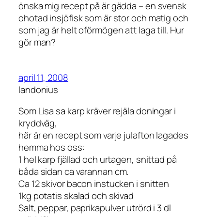
önska mig recept på är gädda – en svensk
ohotad insjöfisk som är stor och matig och
som jag är helt oförmögen att laga till. Hur
gör man?
april 11, 2008
landonius
Som Lisa sa karp kräver rejäla doningar i
kryddväg,
här är en recept som varje julafton lagades
hemma hos oss:
1 hel karp fjällad och urtagen, snittad på
båda sidan ca varannan cm.
Ca 12 skivor bacon instucken i snitten
1kg potatis skalad och skivad
Salt, peppar, paprikapulver utrörd i 3 dl