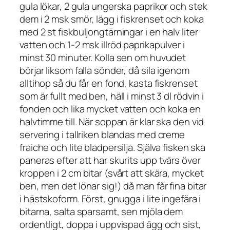
gula lökar, 2 gula ungerska paprikor och stek
dem i 2 msk smör, lägg i fiskrenset och koka
med 2 st fiskbuljongtärningar i en halv liter
vatten och 1-2 msk illröd paprikapulver i
minst 30 minuter. Kolla sen om huvudet
börjar liksom falla sönder, då sila igenom
alltihop så du får en fond, kasta fiskrenset
som är fullt med ben, häll i minst 3 dl rödvin i
fonden och lika mycket vatten och koka en
halvtimme till. När soppan är klar ska den vid
servering i tallriken blandas med creme
fraiche och lite bladpersilja. Själva fisken ska
paneras efter att har skurits upp tvärs över
kroppen i 2 cm bitar (svårt att skära, mycket
ben, men det lönar sig!) då man får fina bitar
i hästskoform. Först, gnugga i lite ingefära i
bitarna, salta sparsamt, sen mjöla dem
ordentligt, doppa i uppvispad ägg och sist,