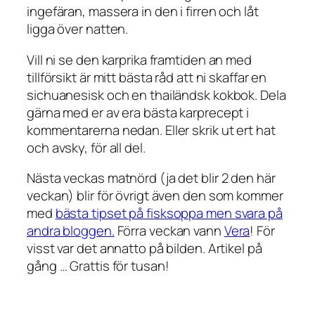
ingefäran, massera in den i firren och låt
ligga över natten.
Vill ni se den karprika framtiden an med
tillförsikt är mitt bästa råd att ni skaffar en
sichuanesisk och en thailändsk kokbok. Dela
gärna med er av era bästa karprecept i
kommentarerna nedan. Eller skrik ut ert hat
och avsky, för all del.
Nästa veckas matnörd (ja det blir 2 den här
veckan) blir för övrigt även den som kommer
med
bästa tipset på fisksoppa men svara på
andra bloggen.
Förra veckan vann
Vera
! För
visst var det annatto på bilden. Artikel på
gång … Grattis för tusan!