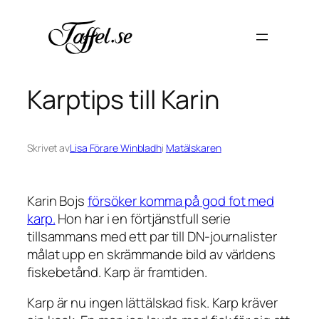
Hoppa
till
innehåll
Karptips till Karin
Skrivet av
Lisa Förare Winbladh
i
Matälskaren
Karin Bojs
försöker komma på god fot med
karp.
Hon har i en förtjänstfull serie
tillsammans med ett par till DN-journalister
målat upp en skrämmande bild av världens
fiskebetånd. Karp är framtiden.
Karp är nu ingen lättälskad fisk. Karp kräver