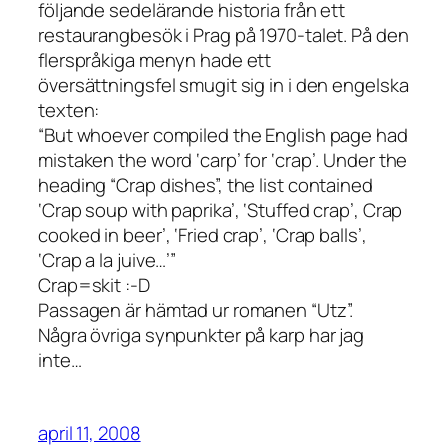
följande sedelärande historia från ett
restaurangbesök i Prag på 1970-talet. På den
flerspråkiga menyn hade ett
översättningsfel smugit sig in i den engelska
texten:
“But whoever compiled the English page had
mistaken the word ‘carp’ for ‘crap’. Under the
heading “Crap dishes”, the list contained
‘Crap soup with paprika’, ‘Stuffed crap’, Crap
cooked in beer’, ‘Fried crap’, ‘Crap balls’,
‘Crap a la juive…’”
Crap=skit :-D
Passagen är hämtad ur romanen “Utz”.
Några övriga synpunkter på karp har jag
inte…
april 11, 2008