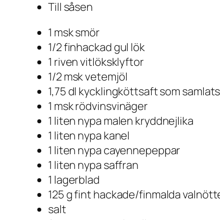
Till såsen
1 msk smör
1/2 finhackad gul lök
1 riven vitlöksklyftor
1/2 msk vetemjöl
1,75 dl kycklingköttsaft som samlats
1 msk rödvinsvinäger
1 liten nypa malen kryddnejlika
1 liten nypa kanel
1 liten nypa cayennepeppar
1 liten nypa saffran
1 lagerblad
125 g fint hackade/finmalda valnötte
salt