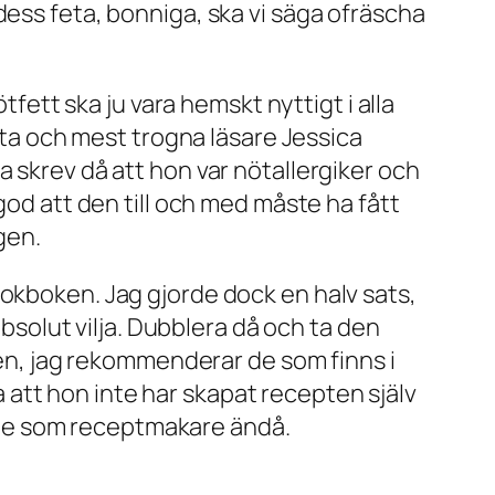
dess feta, bonniga, ska vi säga
ofräscha
tfett ska ju vara hemskt nyttigt i alla
dsta och mest trogna läsare Jessica
 skrev då att hon var nötallergiker och
god att den till och med måste ha fått
gen.
kokboken. Jag gjorde dock en halv sats,
absolut vilja. Dubblera då och ta den
åsen, jag rekommenderar de som finns i
att hon inte har skapat recepten själv
nne som receptmakare ändå.