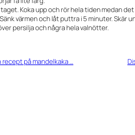
rjar få lite färg.
e i taget. Koka upp och rör hela tiden medan det
. Sänk värmen och låt puttra i 5 minuter. Skär 
över persilja och några hela valnötter.
 recept på mandelkaka …
Di