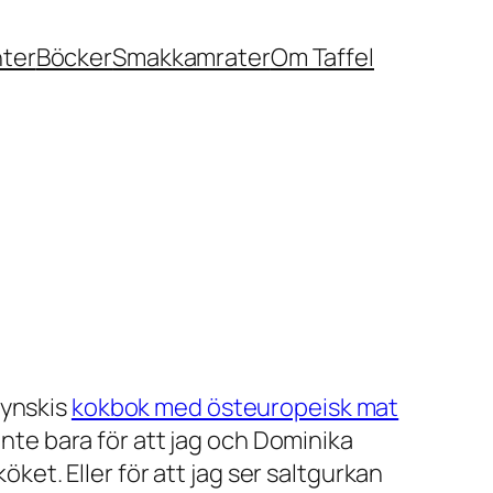
nter
Böcker
Smakkamrater
Om Taffel
zynskis
kokbok med östeuropeisk mat
inte bara för att jag och Dominika
öket. Eller för att jag ser saltgurkan