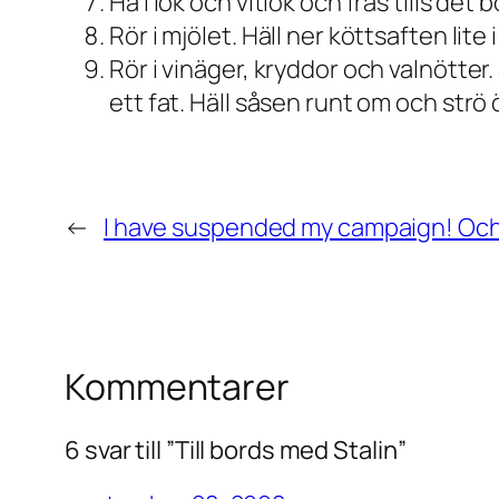
Ha i lök och vitlök och fräs tills det bö
Rör i mjölet. Häll ner köttsaften lit
Rör i vinäger, kryddor och valnötter
ett fat. Häll såsen runt om och strö 
←
I have suspended my campaign! Och
Kommentarer
6 svar till ”Till bords med Stalin”