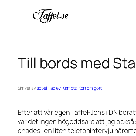
Hoppa
till
innehåll
Till bords med Sta
Skrivet av
Isobel Hadley-Kamptz
i
Kort om gott
Efter att vår egen Taffel-Jens i DN be
var det ingen högoddsare att jag också sk
enades i en liten telefonintervju häromdag