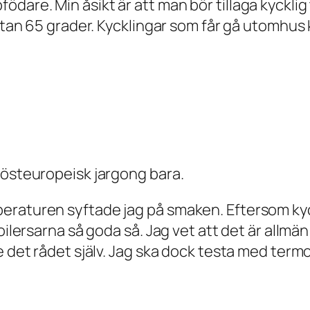
dare. Min åsikt är att man bör tillaga kycklig
utan 65 grader. Kycklingar som får gå utomhus k
 östeuropeisk jargong bara.
raturen syftade jag på smaken. Eftersom kyck
oilersarna så goda så. Jag vet att det är allmä
te det rådet själv. Jag ska dock testa med ter