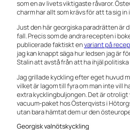
som en av livets viktigaste råvaror. Ös
charm har allt som krävs för att ta sig in i
Just den här georgiska paradrätten är dock
fall. Precis som de andra recepten i bok
publicerade faktiskt en
variant på rece
jag kan knappt säga hur ledsen jag är fö
Stalin att avstå från att ha ihjäl polit
Jag grillade kyckling efter eget huvud 
vilket är lagom till fyra om man inte vil
extra kycklingbuljongen. Det är otroligt
vacuum-paket hos Österqvists i Hötorgs
utan bara hämtat dem ur den östeurope
Georgisk valnötskyckling