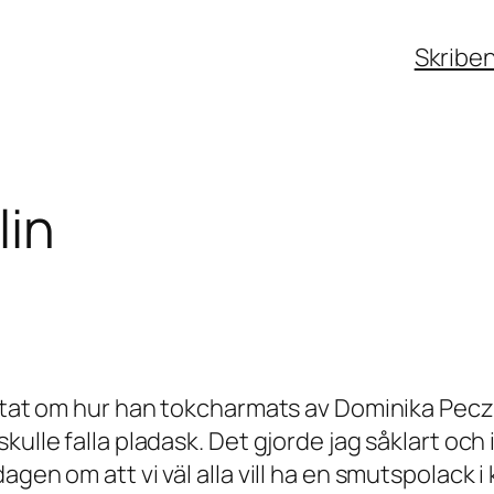
Skribe
lin
rättat om hur han tokcharmats av Dominika Pec
ulle falla pladask. Det gjorde jag såklart och 
en om att vi väl alla vill ha en smutspolack i k