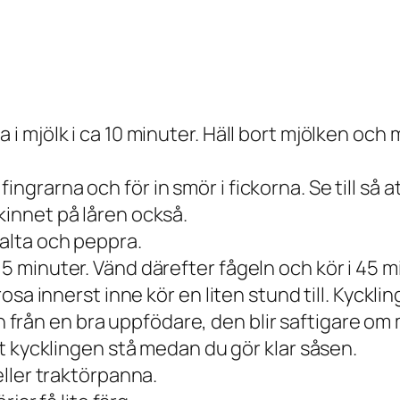
a i mjölk i ca 10 minuter. Häll bort mjölken o
ngrarna och för in smör i fickorna. Se till så at
kinnet på låren också.
salta och peppra.
5 minuter. Vänd därefter fågeln och kör i 45 min
 rosa innerst inne kör en liten stund till. Kyckl
rån en bra uppfödare, den blir saftigare om m
låt kycklingen stå medan du gör klar såsen.
 eller traktörpanna.