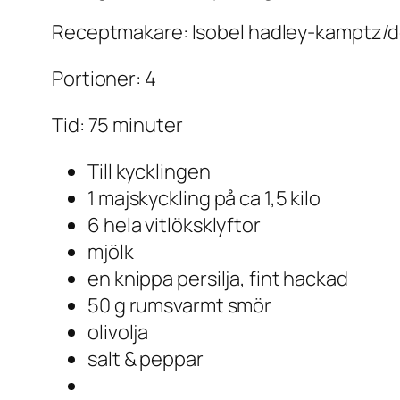
Receptmakare: Isobel hadley-kamptz/d
Portioner: 4
Tid: 75 minuter
Till kycklingen
1 majskyckling på ca 1,5 kilo
6 hela vitlöksklyftor
mjölk
en knippa persilja, fint hackad
50 g rumsvarmt smör
olivolja
salt & peppar