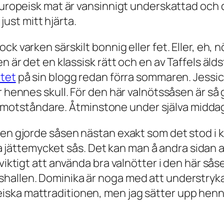
teuropeisk mat är vansinnigt underskattad och 
 just mitt hjärta.
 varken särskilt bonnig eller fet. Eller, eh, nö
en är det en klassisk rätt och en av Taffels äl
ptet
på sin blogg redan förra sommaren. Jessica
r hennes skull. För den här valnötssåsen är så 
iska motståndare. Åtminstone under själva midda
men gjorde såsen nästan exakt som det stod i 
l ha jättemycket sås. Det kan man å andra sidan 
 viktigt att använda bra valnötter i den här s
hallen. Dominika är noga med att understryka 
iska mattraditionen, men jag sätter upp he