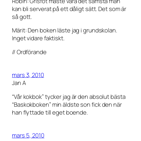
Robin: Grisfot måste vara det sämsta man
kan bli serverat på ett dåligt sätt. Det som är
så gott.
Märit: Den boken läste jag i grundskolan.
Inget vidare faktiskt.
// Ordförande
mars 3, 2010
Jan A
“Vår kokbok” tycker jag är den absolut bästa
“Baskokboken” min äldste son fick den när
han flyttade till eget boende.
mars 5, 2010