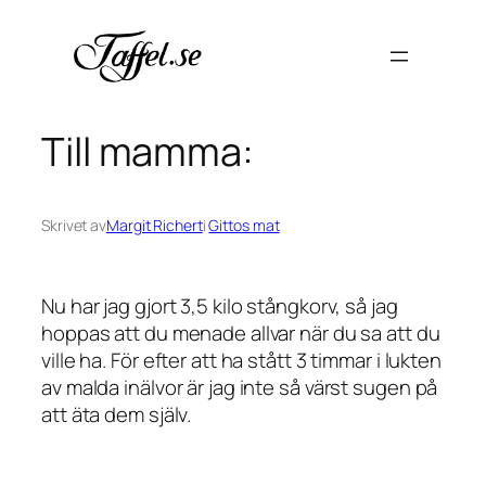
Hoppa
till
innehåll
Till mamma:
Skrivet av
Margit Richert
i
Gittos mat
Nu har jag gjort 3,5 kilo stångkorv, så jag
hoppas att du menade allvar när du sa att du
ville ha. För efter att ha stått 3 timmar i lukten
av malda inälvor är jag inte så värst sugen på
att äta dem själv.