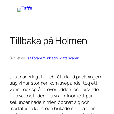
Hoppa
till
innehåll
Tillbaka på Holmen
Skrivet av
Lisa Förare Winbladh
i
Matälskaren
Just när vi lagt till och fått i land packningen
såg vi hur stormen kom svepande, tog ett
vansinnessprång över udden och piskade
upp vattnet i den lilla viken. Inom ett par
sekunder hade himlen öppnat sig och
martallarna kved och hukade sig. Dagens