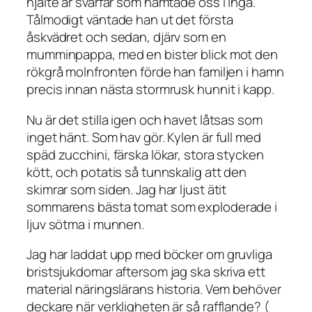
hjälte är svärfar som hämtade oss i Ingå.
Tålmodigt väntade han ut det första
åskvädret och sedan, djärv som en
mumminpappa, med en bister blick mot den
rökgrå molnfronten förde han familjen i hamn
precis innan nästa stormrusk hunnit i kapp.
Nu är det stilla igen och havet låtsas som
inget hänt. Som hav gör. Kylen är full med
späd zucchini, färska lökar, stora stycken
kött, och potatis så tunnskalig att den
skimrar som siden. Jag har ljust ätit
sommarens bästa tomat som exploderade i
ljuv sötma i munnen.
Jag har laddat upp med böcker om gruvliga
bristsjukdomar aftersom jag ska skriva ett
material näringslärans historia. Vem behöver
deckare när verkligheten är så rafflande? (