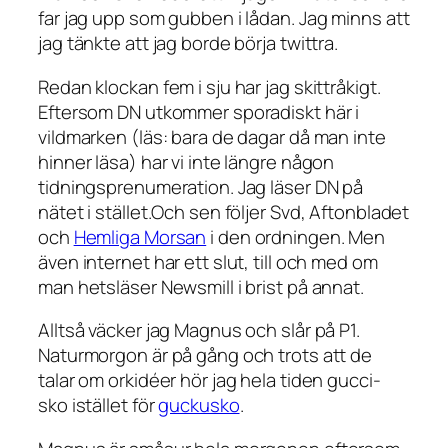
far jag upp som gubben i lådan. Jag minns att
jag tänkte att jag borde börja twittra.
Redan klockan fem i sju har jag skittråkigt.
Eftersom DN utkommer sporadiskt här i
vildmarken (läs: bara de dagar då man inte
hinner läsa) har vi inte längre någon
tidningsprenumeration. Jag läser DN på
nätet i stället.Och sen följer Svd, Aftonbladet
och
Hemliga Morsan
i den ordningen. Men
även internet har ett slut, till och med om
man hetsläser Newsmill i brist på annat.
Alltså väcker jag Magnus och slår på P1.
Naturmorgon är på gång och trots att de
talar om orkidéer hör jag hela tiden gucci-
sko istället för
guckusko
.