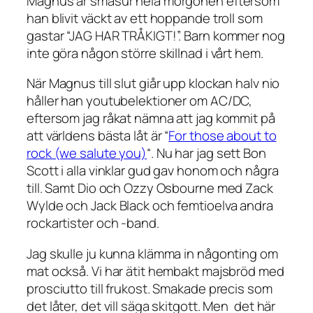
Magnus är småsur hela morgonen eftersom
han blivit väckt av ett hoppande troll som
gastar “JAG HAR TRÅKIGT!”. Barn kommer nog
inte göra någon större skillnad i vårt hem.
När Magnus till slut giår upp klockan halv nio
håller han youtubelektioner om AC/DC,
eftersom jag råkat nämna att jag kommit på
att världens bästa låt är “
For those about to
rock (we salute you)
“. Nu har jag sett Bon
Scott i alla vinklar gud gav honom och några
till. Samt Dio och Ozzy Osbourne med Zack
Wylde och Jack Black och femtioelva andra
rockartister och -band.
Jag skulle ju kunna klämma in någonting om
mat också. Vi har ätit hembakt majsbröd med
prosciutto till frukost. Smakade precis som
det låter, det vill säga skitgott. Men det här