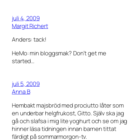
juli 4, 2009
Margit Richert
Anders: tack!
HeMo: min bloggsmak? Don’t get me
started…
juli 5, 2009
Anna B
Hembakt majsbröd med prociutto låter som
en underbar helgfrukost, Gitto. Själv ska jag
gå och slafsa i mig lite yoghurt och se om jag
hinner läsa tidningen innan barnen tittat
färdigt på sommarmorgon-tv.