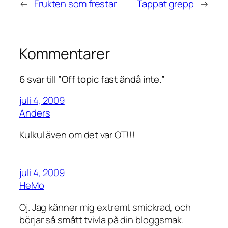
←
Frukten som frestar
Tappat grepp
→
Kommentarer
6 svar till ”Off topic fast ändå inte.”
juli 4, 2009
Anders
Kulkul även om det var OT!!!
juli 4, 2009
HeMo
Oj. Jag känner mig extremt smickrad, och
börjar så smått tvivla på din bloggsmak.