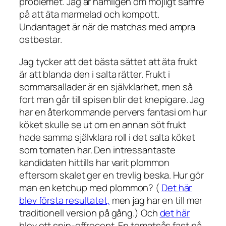
problemet. Jag är nämligen om möjligt sämre
på att äta marmelad och kompott.
Undantaget är när de matchas med ampra
ostbestar.
Jag tycker att det bästa sättet att äta frukt
är att blanda den i salta rätter. Frukt i
sommarsallader är en självklarhet, men så
fort man går till spisen blir det knepigare. Jag
har en återkommande pervers fantasi om hur
köket skulle se ut om en annan söt frukt
hade samma självklara roll i det salta köket
som tomaten har. Den intressantaste
kandidaten hittills har varit plommon
eftersom skalet ger en trevlig beska. Hur gör
man en ketchup med plommon? (
Det här
blev första resultatet,
men jag har en till mer
traditionell version på gång.) Och
det här
blev ett spin-offrecept. En tomatsås fast på