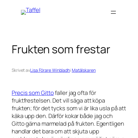
Hoppa
till
innehåll
Frukten som frestar
Skrivet av
Lisa Förare Winbladh
i
Matälskaren
Precis som Gitto
faller jag ofta för
fruktfrestelsen. Det vill säga att köpa
frukten; för det tycks som vi är lika usla på att
käka upp den. Därför kokar både jag och
Gitto gärna marmelad på frukten. Egentligen
handlar det bara om att skjuta upp