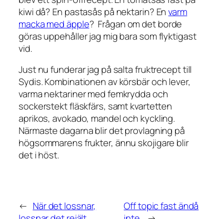
kiwi då? En pastasås på nektarin? En
varm
macka med äpple
? Frågan om det
borde
göras uppehåller jag mig bara som flyktigast
vid.
Just nu funderar jag på salta fruktrecept till
Sydis. Kombinationen av körsbär och lever,
varma nektariner med femkrydda och
sockerstekt fläskfärs, samt kvartetten
aprikos, avokado, mandel och kyckling.
Närmaste dagarna blir det provlagning på
högsommarens frukter, ännu skojigare blir
det i höst.
←
När det lossnar,
Off topic fast ändå
lossnar det rejält.
inte.
→