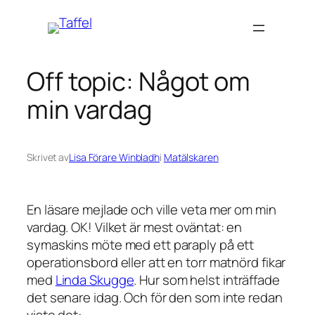
Hoppa
till
innehåll
Off topic: Något om
min vardag
Skrivet av
Lisa Förare Winbladh
i
Matälskaren
En läsare mejlade och ville veta mer om min
vardag. OK! Vilket är mest oväntat: en
symaskins möte med ett paraply på ett
operationsbord eller att en torr matnörd fikar
med
Linda Skugge
. Hur som helst inträffade
det senare idag. Och för den som inte redan
viste det: