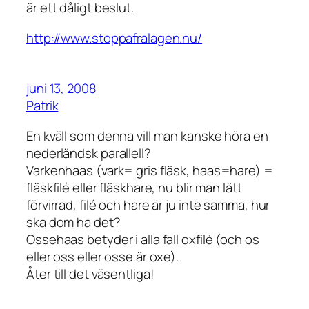
är ett dåligt beslut.
http://www.stoppafralagen.nu/
juni 13, 2008
Patrik
En kväll som denna vill man kanske höra en
nederländsk parallell?
Varkenhaas (vark= gris fläsk, haas=hare) =
fläskfilé eller fläskhare, nu blir man lätt
förvirrad, filé och hare är ju inte samma, hur
ska dom ha det?
Ossehaas betyder i alla fall oxfilé (och os
eller oss eller osse är oxe).
Åter till det väsentliga!