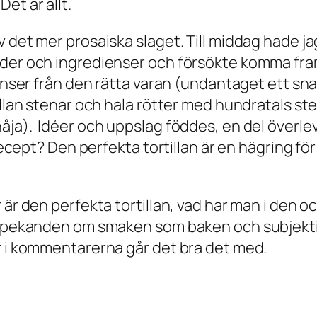
et är allt.
 det mer prosaiska slaget. Till middag hade jag
der och ingredienser och försökte komma fram t
erenser från den rätta varan (undantaget ett s
mellan stenar och hala rötter med hundratals s
åja). Idéer och uppslag föddes, en del överle
 recept? Den perfekta tortillan är en hägring fö
är den perfekta tortillan, vad har man i den oc
åpekanden om smaken som baken och subjektivism
r i kommentarerna går det bra det med.