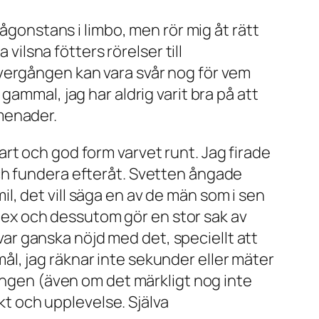
någonstans i limbo, men rör mig åt rätt
vilsna fötters rörelser till
vergången kan vara svår nog för vem
gammal, jag har aldrig varit
bra
på att
menader.
rt och god form varvet runt. Jag firade
ch fundera efteråt. Svetten ångade
il
, det vill säga en av de män som i sen
andex och dessutom gör en stor sak av
 var ganska nöjd med det, speciellt att
 mål, jag räknar inte sekunder eller mäter
rungen (även om det märkligt nog inte
ykt och upplevelse. Själva