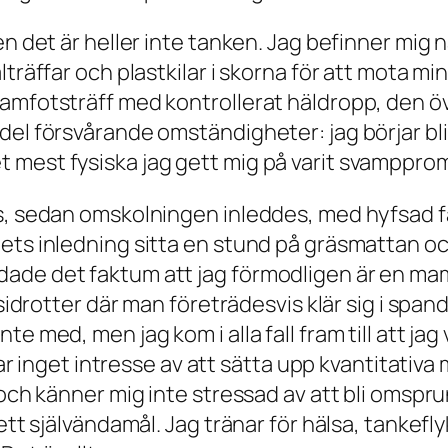
en det är heller inte tanken. Jag befinner mig 
räffar och plastkilar i skorna för att mota mina 
ramfotsträff med kontrollerat häldropp, den ö
el försvårande omständigheter: jag börjar bli 
 mest fysiska jag gett mig på varit svamppro
s, sedan omskolningen inleddes, med hyfsad fa
gets inledning sitta en stund på gräsmattan o
ade det faktum att jag förmodligen är en
mam
etsidrotter där man företrädesvis klär sig i sp
e med, men jag kom i alla fall fram till att jag
har inget intresse av att sätta upp kvantitativa
n och känner mig inte stressad av att bli omsp
ett självändamål. Jag tränar för hälsa, tankefl