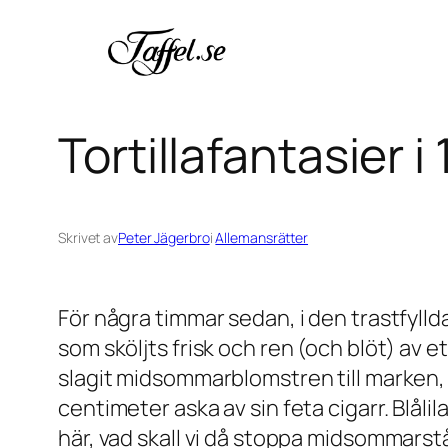
Hoppa
till
innehåll
Tortillafantasier 
Skrivet av
Peter Jägerbro
i
Allemansrätter
För några timmar sedan, i den trastfyll
som sköljts frisk och ren (och blöt) av
slagit midsommarblomstren till marken,
centimeter aska av sin feta cigarr. Blåli
här, vad skall vi då stoppa midsommarst