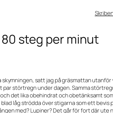
Skribe
i 180 steg per minut
da skymningen, satt jag på gräsmattan utanför 
 ett par störtregn under dagen. Samma störtr
 och det lika obehindrat och obetänksamt som
la blad låg strödda över stigarna som ett bevis
ången med? Lupiner? Det går för fort där ute n