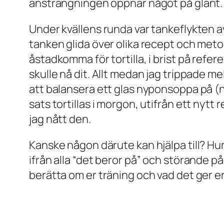
ansträngningen öppnar något på glänt. D
Under kvällens runda var tankeflykten av
tanken glida över olika recept och meto
åstadkomma för tortilla, i brist på ref
skulle nå dit. Allt medan jag trippade 
att balansera ett glas nyponsoppa på (n
sats tortillas i morgon, utifrån ett nytt
jag nått den.
Kanske någon därute kan hjälpa till? Hur 
ifrån alla “det beror på” och störande p
berätta om er träning och vad det ger e