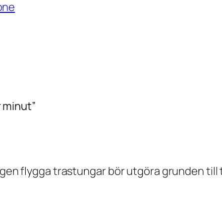
one
er minut”
gen flygga trastungar bör utgöra grunden till t