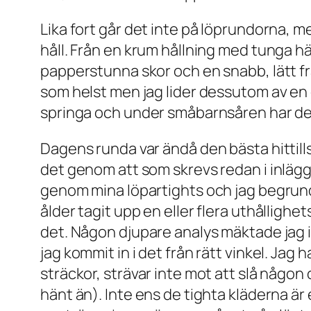
Lika fort går det inte på löprundorna, m
håll. Från en krum hållning med tunga hält
papperstunna skor och en snabb, lätt f
som helst men jag lider dessutom av en d
springa och under småbarnsåren har det
Dagens runda var ändå den bästa hittill
det genom att som skrevs redan i inläg
genom mina löpartights och jag begrund
ålder tagit upp en eller flera uthålligh
det. Någon djupare analys mäktade jag int
jag kommit in i det från rätt vinkel. Jag 
sträckor, strävar inte mot att slå någo
hänt än). Inte ens de tighta kläderna är 