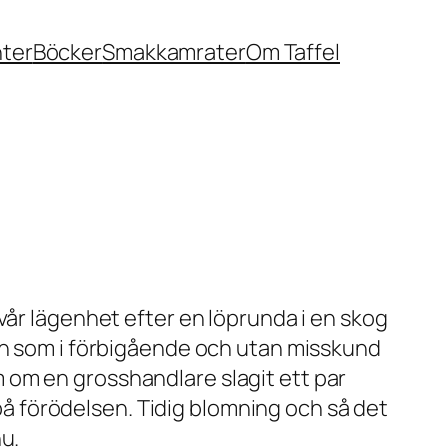
nter
Böcker
Smakkamrater
Om Taffel
vår lägenhet efter en löprunda i en skog
egn som i förbigående och utan misskund
 om en grosshandlare slagit ett par
 på förödelsen. Tidig blomning och så det
u.