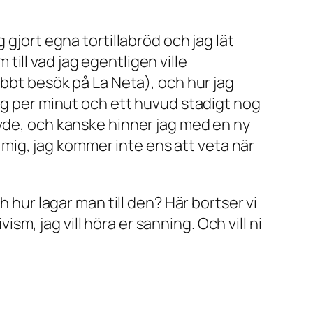
 gjort egna tortillabröd och jag lät
ill vad jag egentligen ville
nabbt besök på
La Neta
), och hur jag
teg per minut och ett huvud stadigt nog
vde, och kanske hinner jag med en ny
r mig, jag kommer inte ens att veta när
h hur lagar man till den? Här bortser vi
, jag vill höra er sanning. Och vill ni