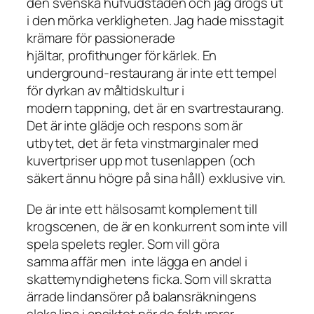
den svenska hufvudstaden och jag drogs ut
i den mörka verkligheten. Jag hade misstagit
krämare för passionerade
hjältar, profithunger för kärlek. En
underground-restaurang är inte ett tempel
för dyrkan av måltidskultur i
modern tappning, det är en svartrestaurang.
Det är inte glädje och respons som är
utbytet, det är feta vinstmarginaler med
kuvertpriser upp mot tusenlappen (och
säkert ännu högre på sina håll) exklusive vin.
De är inte ett hälsosamt komplement till
krogscenen, de är en konkurrent som inte vill
spela spelets regler. Som vill göra
samma affär men inte lägga en andel i
skattemyndighetens ficka. Som vill skratta
ärrade lindansörer på balansräkningens
slaka lina i ansiktet när de fakturerar