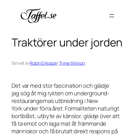
Hoppa
till
innehåll
Traktörer under jorden
Skrivet av
Robin Eriksson
i
Tryne till knorr
Det var med stor fascination och glädje
jag sög åt mig rykten om underground-
restaurangernas utbredning i New
York under förra året. Formaliteten naturligt
bortblåst, utbyte av känslor, glädje över att
få ta emot och laga mat åt främmande
människor och få brutalt direkt respons på