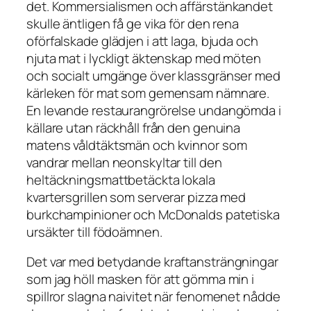
det. Kommersialismen och affärstänkandet
skulle äntligen få ge vika för den rena
oförfalskade glädjen i att laga, bjuda och
njuta mat i lyckligt äktenskap med möten
och socialt umgänge över klassgränser med
kärleken för mat som gemensam nämnare.
En levande restaurangrörelse undangömda i
källare utan räckhåll från den genuina
matens våldtäktsmän och kvinnor som
vandrar mellan neonskyltar till den
heltäckningsmattbetäckta lokala
kvartersgrillen som serverar pizza med
burkchampinioner och McDonalds patetiska
ursäkter till födoämnen.
Det var med betydande kraftansträngningar
som jag höll masken för att gömma min i
spillror slagna naivitet när fenomenet nådde