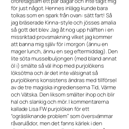
oföretagsam ett par dagar och inte tagit mig
för just något. Hennes inlägg kunde bara
tolkas som en spark från ovan: sätt fart! Så
jag bräserade Kinna-style och jösses amalia
så gott det blev. Jag åt nog upp hälften i en
missriktad provsmakning vilket jag kommer
att banna mig själv för i morgon (ännu en
mager lunch, ännu en seg eftermiddag). Den
lite söta musselbuljongen (med bland annat
öl i) smälte så väl ihop med purjolökens
löksötma och är det inte välsignat så
purjolökens konsistens ändras med tillförsel
av de tre magiska ingredienserna Tid, Värme
och Vätska. Den liksom smälter ihop och blir
hal och slankig och mör. I kommentarerna
kallade Lisa FW purjolöken för ett
“ogräsliknande problem” som översvämmar
råvarulådor, men det fanns kärlek i den