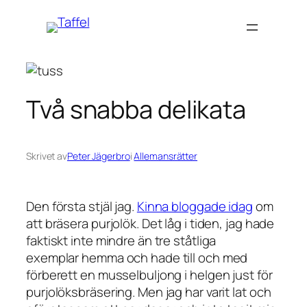
Hoppa
till
innehåll
Två snabba delikata
Skrivet av
Peter Jägerbro
i
Allemansrätter
Den första stjäl jag.
Kinna bloggade idag
om
att bräsera purjolök. Det låg i tiden, jag hade
faktiskt inte mindre än tre ståtliga
exemplar hemma och hade till och med
förberett en musselbuljong i helgen just för
purjolöksbräsering. Men jag har varit lat och