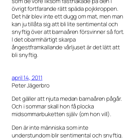
som de vore liksom fasthakade på den i
övrigt fortfarande rätt späda pojkkroppen.
Det här blev inte ett dugg om mat, men man
kan ju tillåta sig att bli lite sentimental och
snyftig över att barnaåren försvinner så fort.
I det obarmhärtigt skarpa
ångestframkallande vårljuset är det lätt att
bli snyftig.
april 14, 2011
Peter Jägerbro
Det gäller att njuta medan barnaåren pågår.
Och i sommar skall hon få plocka
midsommarbuketten själv (om hon vill).
Den är inte människa som inte
understundom blir sentimental och snyftig.