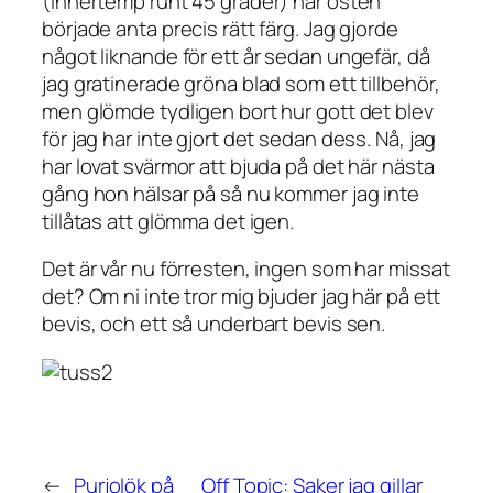
(innertemp runt 45 grader) när osten
började anta precis rätt färg. Jag gjorde
något liknande för ett år sedan ungefär, då
jag gratinerade gröna blad som ett tillbehör,
men glömde tydligen bort hur gott det blev
för jag har inte gjort det sedan dess. Nå, jag
har lovat svärmor att bjuda på det här nästa
gång hon hälsar på så nu kommer jag inte
tillåtas att glömma det igen.
Det är vår nu förresten, ingen som har missat
det? Om ni inte tror mig bjuder jag här på ett
bevis, och ett så underbart bevis sen.
←
Purjolök på
Off Topic: Saker jag gillar