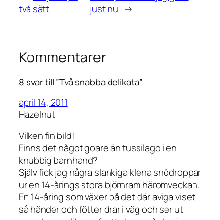
två sätt
just nu
→
Kommentarer
8 svar till ”Två snabba delikata”
april 14, 2011
Hazelnut
Vilken fin bild!
Finns det något goare än tussilago i en
knubbig barnhand?
Själv fick jag några slankiga klena snödroppar
ur en 14-årings stora björnram häromveckan.
En 14-åring som växer på det där aviga viset
så händer och fötter drar i väg och ser ut