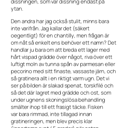
dissningen, som var dissning endast på
ytan.
Den andra har jag också stulit, minns bara
inte varifrån. Jag kallar det (säkert
oegentligt) för en
chantilly
, men frågan är
om nåt så enkelt ens behöver ett namn? Det
handlar ju bara om att breda ett lager med
hårt vispad grädde över något, riva över ett
luftigt moln av tunna spån av parmesan eller
pecorino med sitt finaste, vassaste järn, och
så gratinera allt i en riktigt varm ugn. Det vi
ser på bilden är slakad spenat, torskfilé och
så det där lagret med grädde och ost, som
under ugnens skoningslösa behandling
smälter ihop till ett frasigt täcke. Fisken
var bara rimmad, inte tillagad innan
gratineringen, men blev precis klar