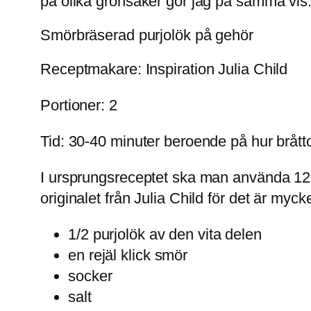
på olika grönsaker gör jag på samma vis. 
Smörbräserad purjolök på gehör
Receptmakare: Inspiration Julia Child
Portioner: 2
Tid: 30-40 minuter beroende på hur bråt
I ursprungsreceptet ska man använda 12 p
originalet från Julia Child för det är mycke
1/2 purjolök av den vita delen
en rejäl klick smör
socker
salt