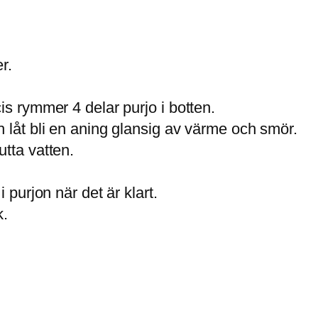
r.
is rymmer 4 delar purjo i botten.
h låt bli en aning glansig av värme och smör.
utta vatten.
 purjon när det är klart.
k.