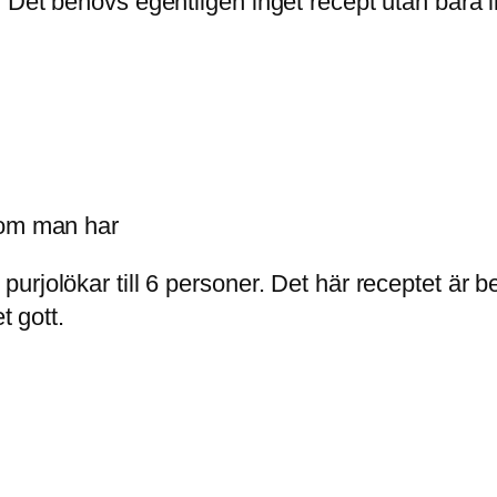
Det behövs egentligen inget recept utan bara li
tom man har
urjolökar till 6 personer. Det här receptet är 
t gott.