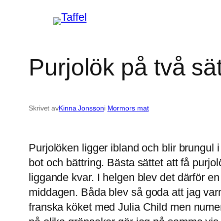
Hoppa
till
innehåll
Purjolök på två sät
Skrivet av
Kinna Jonsson
i
Mormors mat
Purjolöken ligger ibland och blir brungul i
bot och bättring. Bästa sättet att få purjol
liggande kvar. I helgen blev det därför en
middagen. Båda blev så goda att jag var
franska köket med Julia Child men numera