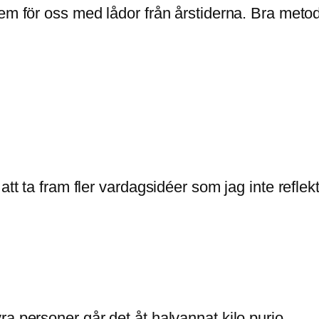
em för oss med lådor från årstiderna. Bra metode
att ta fram fler vardagsidéer som jag inte reflek
ra personer går det åt halvannat kilo purjo…