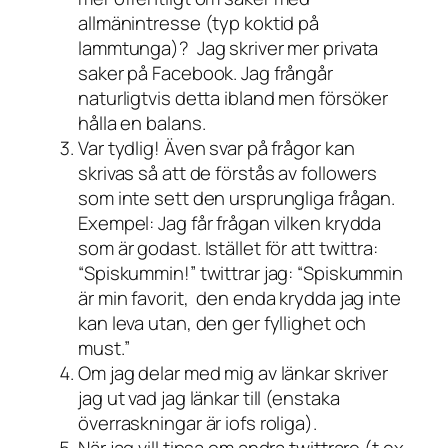
allmänintresse (typ koktid på
lammtunga)? Jag skriver mer privata
saker på Facebook. Jag frångår
naturligtvis detta ibland men försöker
hålla en balans.
Var tydlig! Även svar på frågor kan
skrivas så att de förstås av followers
som inte sett den ursprungliga frågan.
Exempel: Jag får frågan vilken krydda
som är godast. Istället för att twittra:
“Spiskummin!” twittrar jag: “Spiskummin
är min favorit, den enda krydda jag inte
kan leva utan, den ger fyllighet och
must.”
Om jag delar med mig av länkar skriver
jag ut vad jag länkar till (enstaka
överraskningar är iofs roliga).
När jag vill tipsa om andra twittrare (t ex