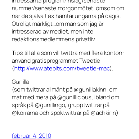
intressanta program/inslag/senaste
nummer/senaste morgonmötet; ömsom om
när de själva t ex hämtar ungarna på dagis.
Otroligt märkligt…om man som jag är
intresserad av mediet, men inte
redaktionsmedlemmens privatliv.
Tips till alla som vill twittra med flera konton:
använd gratisprogrammet Tweetie
(
http://www.atebits.com/tweetie-mac
).
Gunilla
(som twittrar allmänt på @gunillakinn, om
mat med mera på @gunillicious, ibland om
språk på @gunillingo, grupptwittrar på
@korrarna och spöktwittrar på @achkinn)
februari 4, 2010