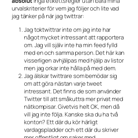
absolut
inga etikettsregler utan bara mina
urvalskriterier för vem jag följer och lite vad
jag tänker på när jag twittrar:
Jag toktwittrar inte om jag inte har
något mycket intressant att rapportera
om. Jag vill själv inte ha min feed fylld
med en och samma person. Det här kan
visserligen avhjälpas med hjälp av listor
men jag orkar inte hålla på med dem.
Jag älskar twittrare som bemödar sig
om att göra nästan varje tweet
intressant. Det finns de som använder
Twitter till att småkuttra mer privat med
nätkompisar. Givetvis helt OK, men då
vill jag inte följa. Kanske ska du ha två
konton? Ett där du kör härligt
vardagspladder och ett där du skriver
mer offentligt om saker med