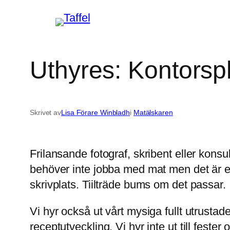
Hoppa
till
innehåll
Uthyres: Kontorsp
Skrivet av
Lisa Förare Winbladh
i
Matälskaren
Frilansande fotograf, skribent eller kons
behöver inte jobba med mat men det är ett
skrivplats. Tiilträde bums om det passar.
Vi hyr också ut vårt mysiga fullt utrustad
receptutveckling. Vi hyr inte ut till fester