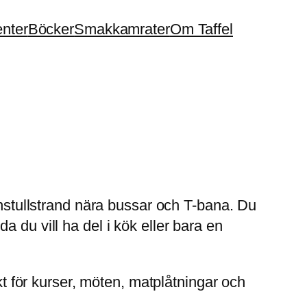
enter
Böcker
Smakkamrater
Om Taffel
rnstullstrand nära bussar och T-bana. Du
 du vill ha del i kök eller bara en
kt för kurser, möten, matplåtningar och