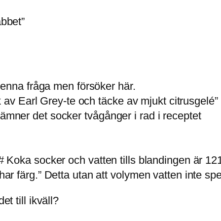
abbet”
a denna fråga men försöker här.
v Earl Grey-te och täcke av mjukt citrusgelé” 
nämner det socker tvågånger i rad i receptet
 “# Koka socker och vatten tills blandingen är 
 har färg.” Detta utan att volymen vatten inte spe
t till ikväll?