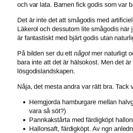
och var lata. Barnen fick godis som var
Det är inte det att smågodis med artificie
Läkerol och dessutom lite smågodis när j
är fantastiskt med bjärt godis utan naturl
På bilden ser du ett
något
mer naturligt o
bara inte att det är hälsokost. Men det är 
lösgodislandskapen.
Nåja, det mesta andra var rätt bra. Tack
Hemgjorda hamburgare mellan halvgrov
vara så söt?)
Pannkakstårta med färdigköpt hallons
Hallonsaft, färdigköpt. Av ngn anledn