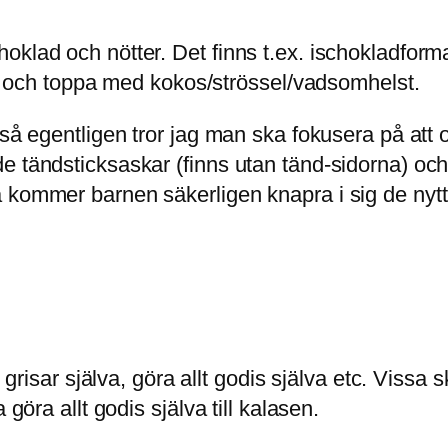
oklad och nötter. Det finns t.ex. ischokladform
ukt och toppa med kokos/strössel/vadsomhelst.
, så egentligen tror jag man ska fokusera på at
e tändsticksaskar (finns utan tänd-sidorna) och
å kommer barnen säkerligen knapra i sig de nyt
 grisar själva, göra allt godis själva etc. Vissa s
göra allt godis själva till kalasen.