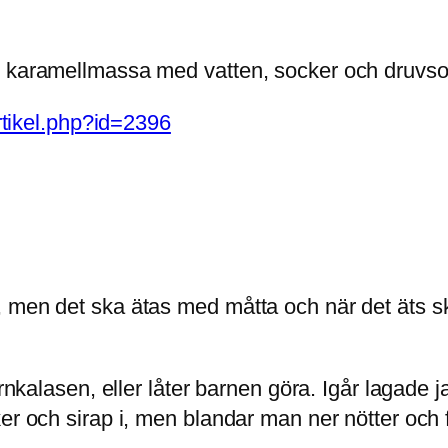
en karamellmassa med vatten, socker och druv
artikel.php?id=2396
men det ska ätas med måtta och när det äts ska 
.
arnkalasen, eller låter barnen göra. Igår lagade 
r och sirap i, men blandar man ner nötter och frön