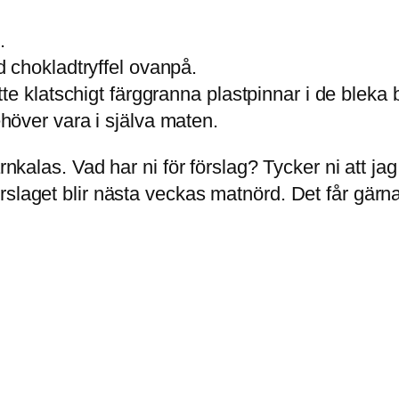
.
d chokladtryffel ovanpå.
e klatschigt färggranna plastpinnar i de bleka 
över vara i själva maten.
rnkalas. Vad har ni för förslag? Tycker ni att jag
slaget blir nästa veckas matnörd. Det får gärna